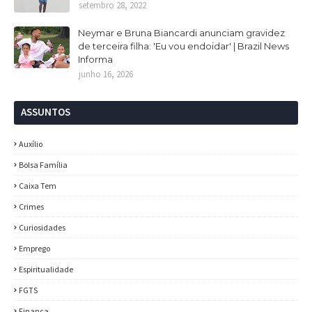
setembro 28, 2022
Neymar e Bruna Biancardi anunciam gravidez
de terceira filha: 'Eu vou endoidar' | Brazil News
Informa
junho 16, 2026
ASSUNTOS
Auxílio
Bolsa Família
Caixa Tem
Crimes
Curiosidades
Emprego
Espiritualidade
FGTS
Finança