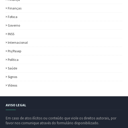
Finanças
Fofoca
Governo
INSS
Internacional
Pis/Pasep
Política
Saúde
Signos
Vídeos
AVISO LEGAL
Em caso de atos ilícitos ou conteúdo que viole os direitos autorais, por
favor nos comunique através do formulário disponibilizado.