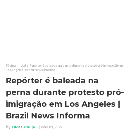
Página inicial
Repórter é baleada na perna durante protesto pró-imigração em
Los Angeles | Brazil News Informa
Repórter é baleada na
perna durante protesto pró-
imigração em Los Angeles |
Brazil News Informa
by
Lucas Araujo
junho 09, 2025