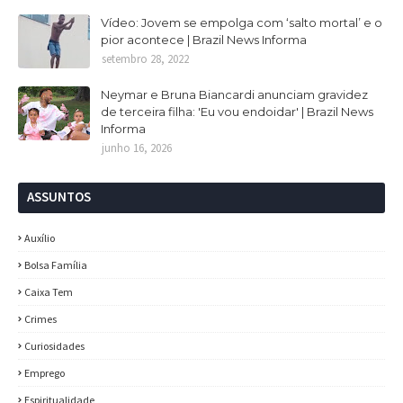
Vídeo: Jovem se empolga com ‘salto mortal’ e o
pior acontece | Brazil News Informa
setembro 28, 2022
Neymar e Bruna Biancardi anunciam gravidez
de terceira filha: 'Eu vou endoidar' | Brazil News
Informa
junho 16, 2026
ASSUNTOS
Auxílio
Bolsa Família
Caixa Tem
Crimes
Curiosidades
Emprego
Espiritualidade