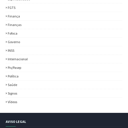
FGTS
Finança
Finanças
Fofoca
Governo
INSS
Internacional
Pis/Pasep
Política
Saúde
Signos
Vídeos
AVISO LEGAL