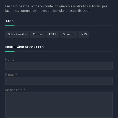
Em caso de atos ilícitos ou conteúdo que viole os direitos autorais, por
favor nos comunique através do formulário disponibilizado.
TAGS
Bolsa Família
Crimes
FGTS
Governo
INSS
FORMULÁRIO DE CONTATO
Nome
E-mail
*
Mensagem
*