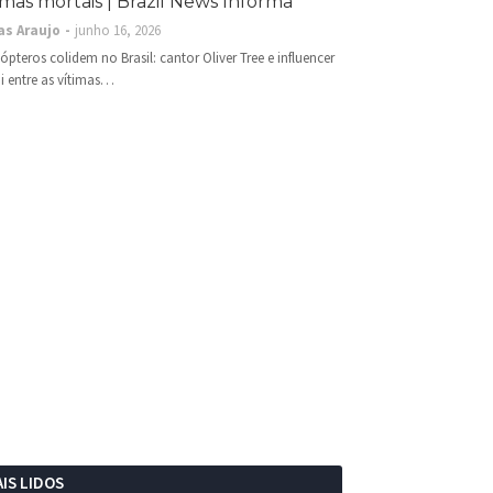
imas mortais | Brazil News Informa
as Araujo
junho 16, 2026
cópteros colidem no Brasil: cantor Oliver Tree e influencer
i entre as vítimas…
IS LIDOS