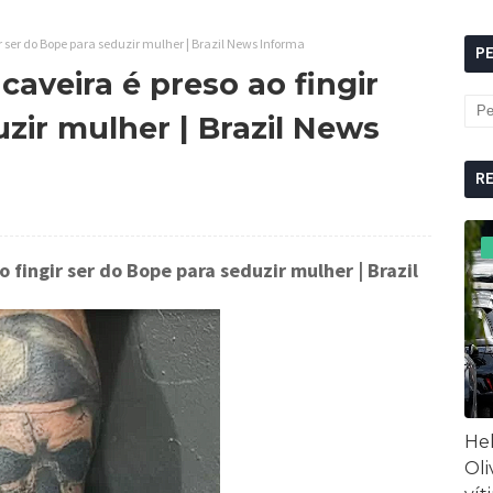
ser do Bope para seduzir mulher | Brazil News Informa
P
veira é preso ao fingir
zir mulher | Brazil News
R
 fingir ser do Bope para seduzir mulher
| Brazil
Hel
Oli