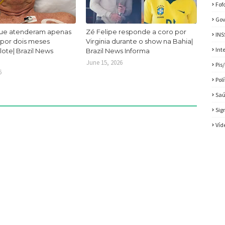
Fof
Gov
ue atenderam apenas
Zé Felipe responde a coro por
INS
 por dois meses
Virginia durante o show na Bahia|
Int
lote| Brazil News
Brazil News Informa
June 15, 2026
Pis
6
Pol
Sa
Sig
Víd