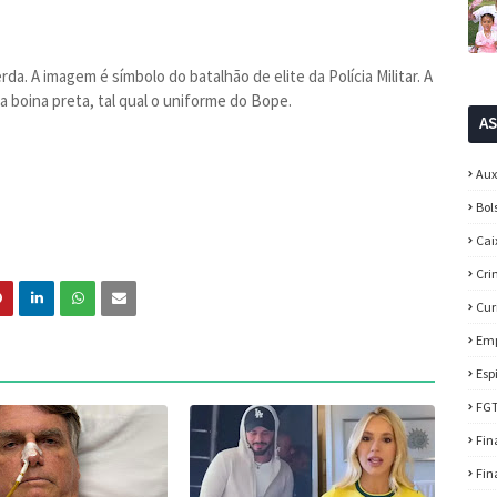
a. A imagem é símbolo do batalhão de elite da Polícia Militar. A
 boina preta, tal qual o uniforme do Bope.
A
Aux
Bol
Cai
Cri
Cur
Em
Esp
FG
Fin
Fin