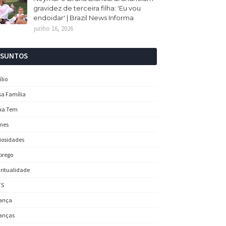
gravidez de terceira filha: 'Eu vou
endoidar' | Brazil News Informa
junho 16, 2026
SSUNTOS
ílio
sa Família
xa Tem
mes
iosidades
prego
iritualidade
TS
ança
anças