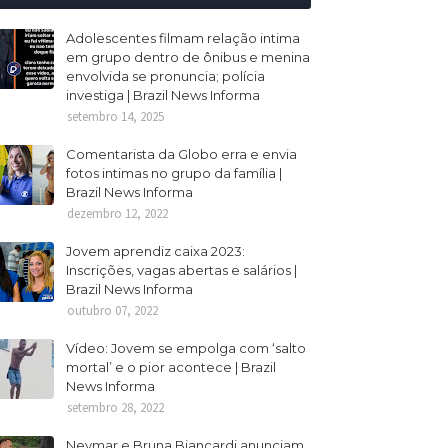
Adolescentes filmam relação intima
em grupo dentro de ônibus e menina
envolvida se pronuncia; polícia
investiga | Brazil News Informa
setembro 14, 2025
Comentarista da Globo erra e envia
fotos intimas no grupo da família |
Brazil News Informa
dezembro 12, 2022
Jovem aprendiz caixa 2023:
Inscrições, vagas abertas e salários |
Brazil News Informa
outubro 07, 2022
Vídeo: Jovem se empolga com ‘salto
mortal’ e o pior acontece | Brazil
News Informa
setembro 28, 2022
Neymar e Bruna Biancardi anunciam