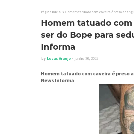
Página inicial
Homem tatuado com caveira é preso ao fingir 
Homem tatuado com ca
ser do Bope para sedu
Informa
by
Lucas Araujo
junho 20, 2025
Homem tatuado com caveira é preso ao
News Informa