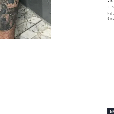
vít
Luc
Heli
Gasp
MA