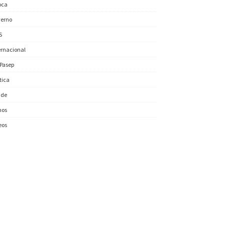
oca
erno
S
ernacional
/Pasep
ítica
úde
nos
eos