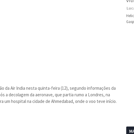
vít
Luc
Heli
Gasp
 da Air India nesta quinta-feira (12), segundo informações da
após a decolagem da aeronave, que partia rumo a Londres, na
ara um hospital na cidade de Ahmedabad, onde o voo teve início.
MA