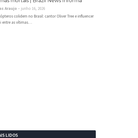
imas mortais | Brazil News Informa
as Araujo
junho 16, 2026
cópteros colidem no Brasil: cantor Oliver Tree e influencer
i entre as vítimas…
IS LIDOS