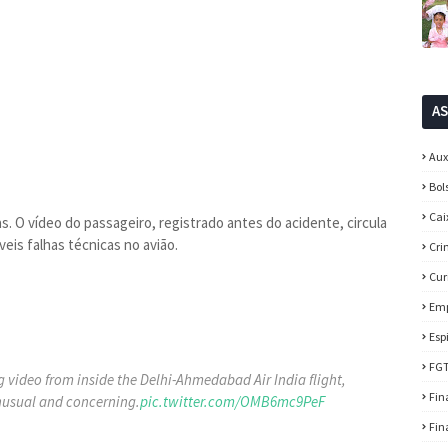
A
Aux
Bol
Cai
. O vídeo do passageiro, registrado antes do acidente, circula
eis falhas técnicas no avião.
Cri
Cur
Em
Esp
FG
 video from inside the Delhi-Ahmedabad Air India flight,
Fin
nusual and concerning.
pic.twitter.com/OMB6mc9PeF
Fin