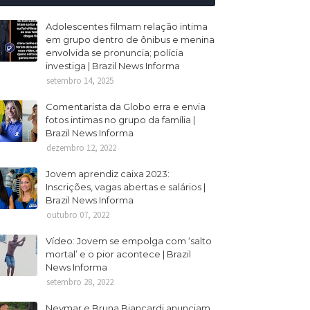
Adolescentes filmam relação intima
em grupo dentro de ônibus e menina
envolvida se pronuncia; polícia
investiga | Brazil News Informa
setembro 14, 2025
Comentarista da Globo erra e envia
fotos intimas no grupo da família |
Brazil News Informa
dezembro 12, 2022
Jovem aprendiz caixa 2023:
Inscrições, vagas abertas e salários |
Brazil News Informa
outubro 07, 2022
Vídeo: Jovem se empolga com ‘salto
mortal’ e o pior acontece | Brazil
News Informa
setembro 28, 2022
Neymar e Bruna Biancardi anunciam