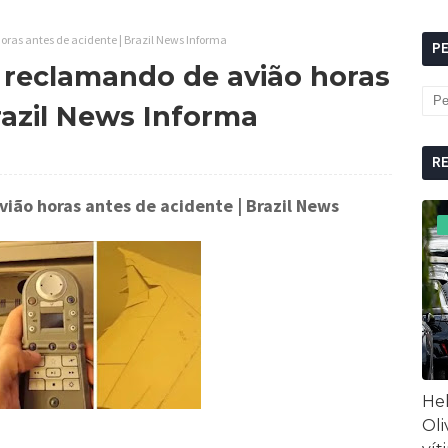
as antes de acidente | Brazil News Informa
P
reclamando de avião horas
razil News Informa
R
ião horas antes de acidente
| Brazil News
Hel
Oli