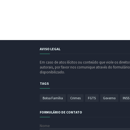
AVISO LEGAL
Em caso de atos ilícitos ou conteúdo que viole os direito
autorais, por favor nos comunique através do formulário
disponibilizado.
TAGS
Bolsa Família
Crimes
FGTS
Governo
INSS
FORMULÁRIO DE CONTATO
Nome