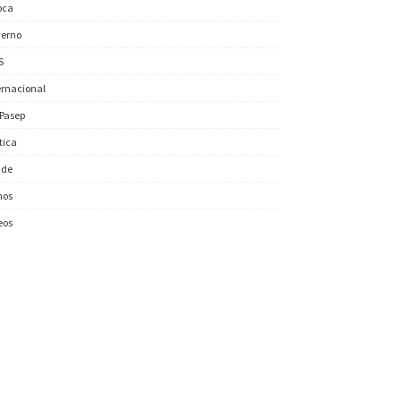
oca
erno
S
ernacional
/Pasep
ítica
úde
nos
eos