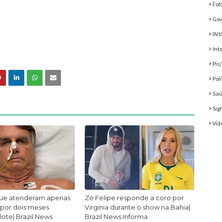
Fof
Gov
INS
Int
Pis
Pol
Sa
Sig
Víd
ue atenderam apenas
Zé Felipe responde a coro por
 por dois meses
Virginia durante o show na Bahia|
lote| Brazil News
Brazil News Informa