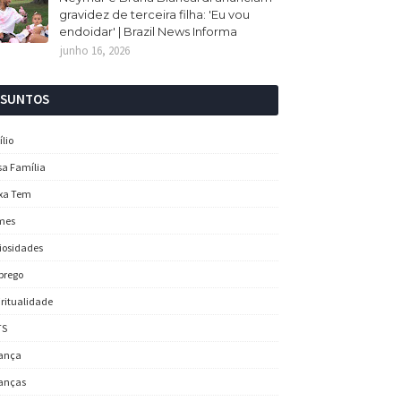
gravidez de terceira filha: 'Eu vou
endoidar' | Brazil News Informa
junho 16, 2026
SSUNTOS
ílio
sa Família
xa Tem
mes
iosidades
prego
iritualidade
TS
ança
anças