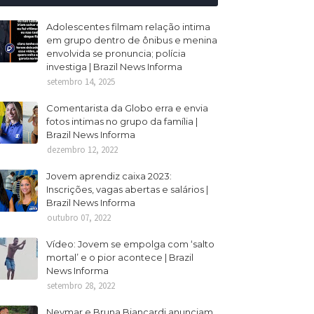
Adolescentes filmam relação intima
em grupo dentro de ônibus e menina
envolvida se pronuncia; polícia
investiga | Brazil News Informa
setembro 14, 2025
Comentarista da Globo erra e envia
fotos intimas no grupo da família |
Brazil News Informa
dezembro 12, 2022
Jovem aprendiz caixa 2023:
Inscrições, vagas abertas e salários |
Brazil News Informa
outubro 07, 2022
Vídeo: Jovem se empolga com ‘salto
mortal’ e o pior acontece | Brazil
News Informa
setembro 28, 2022
Neymar e Bruna Biancardi anunciam