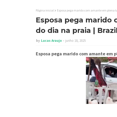
Página inicial
Esposa pega marido com amante em plena luz
Esposa pega marido 
do dia na praia | Bra
by
Lucas Araujo
junho 18, 2025
Esposa pega marido com amante em ple