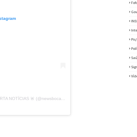
Fof
Gov
nstagram
INS
Int
Pis
Pol
Sa
Sig
Víd
Uma publicação compartilhada por BOCA ABERTA NOTÍCIAS 🚨 (@newsbocaaberta)