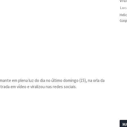
vít
Luc
Heli
Gasp
te em plena luz do dia no último domingo (15), na orla da
trada em vídeo e viralizou nas redes sociais.
MA