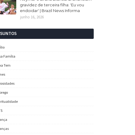
gravidez de terceira filha: 'Eu vou
endoidar' | Brazil News Informa
junho 16, 2026
SSUNTOS
ílio
sa Família
xa Tem
mes
iosidades
prego
iritualidade
TS
ança
anças