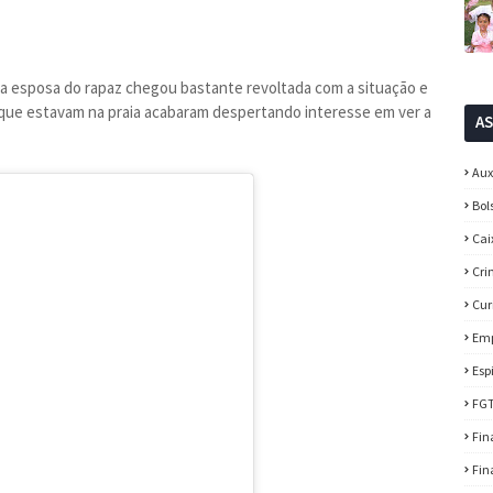
 esposa do rapaz chegou bastante revoltada com a situação e
s que estavam na praia acabaram despertando interesse em ver a
A
Aux
Bol
Cai
Cri
Cur
Em
Esp
FG
Fin
Fin