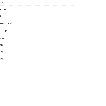
oca
erno
S
ernacional
/Pasep
ítica
úde
nos
eos