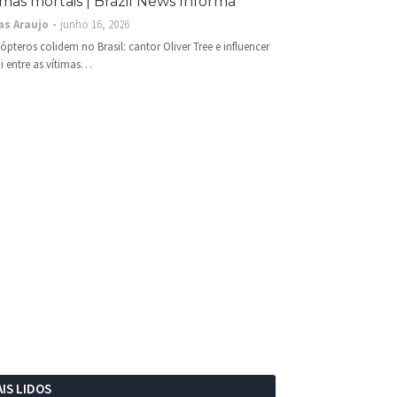
imas mortais | Brazil News Informa
as Araujo
junho 16, 2026
cópteros colidem no Brasil: cantor Oliver Tree e influencer
i entre as vítimas…
IS LIDOS