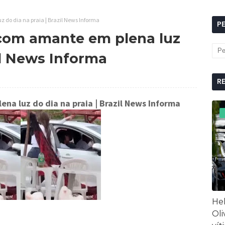
 do dia na praia | Brazil News Informa
P
com amante em plena luz
zil News Informa
R
na luz do dia na praia
| Brazil News Informa
Hel
Oli