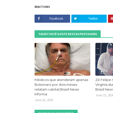
REACTIONS
Facebook
Twitter
TALVEZ VOCÊ GOSTE DESTAS POSTAGENS
Médicos que atenderam apenas
Zé Felipe 
Bolsonaro por dois meses
Virginia d
relatam calote| Brazil News
Brazil New
Informa
June 15, 202
June 16, 2026