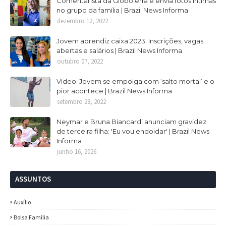
Comentarista da Globo erra e envia fotos intimas
no grupo da família | Brazil News Informa
dezembro 12, 2022
Jovem aprendiz caixa 2023: Inscrições, vagas
abertas e salários | Brazil News Informa
outubro 07, 2022
Vídeo: Jovem se empolga com ‘salto mortal’ e o
pior acontece | Brazil News Informa
setembro 28, 2022
Neymar e Bruna Biancardi anunciam gravidez
de terceira filha: 'Eu vou endoidar' | Brazil News
Informa
junho 16, 2026
ASSUNTOS
Auxílio
Bolsa Família