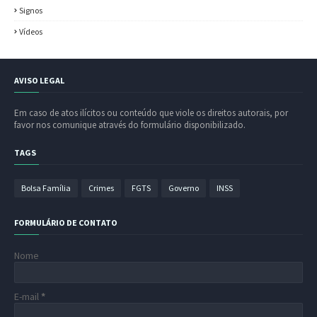
Signos
Vídeos
AVISO LEGAL
Em caso de atos ilícitos ou conteúdo que viole os direitos autorais, por
favor nos comunique através do formulário disponibilizado.
TAGS
Bolsa Família
Crimes
FGTS
Governo
INSS
FORMULÁRIO DE CONTATO
Nome
E-mail
*