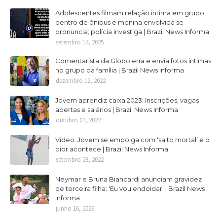
Adolescentes filmam relação intima em grupo
dentro de ônibus e menina envolvida se
pronuncia; polícia investiga | Brazil News Informa
setembro 14, 2025
Comentarista da Globo erra e envia fotos intimas
no grupo da família | Brazil News Informa
dezembro 12, 2022
Jovem aprendiz caixa 2023: Inscrições, vagas
abertas e salários | Brazil News Informa
outubro 07, 2022
Vídeo: Jovem se empolga com ‘salto mortal’ e o
pior acontece | Brazil News Informa
setembro 28, 2022
Neymar e Bruna Biancardi anunciam gravidez
de terceira filha: 'Eu vou endoidar' | Brazil News
Informa
junho 16, 2026