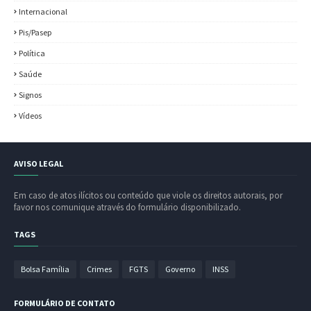
Internacional
Pis/Pasep
Política
Saúde
Signos
Vídeos
AVISO LEGAL
Em caso de atos ilícitos ou conteúdo que viole os direitos autorais, por
favor nos comunique através do formulário disponibilizado.
TAGS
Bolsa Família
Crimes
FGTS
Governo
INSS
FORMULÁRIO DE CONTATO