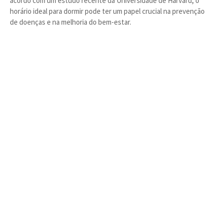
acordo com um estudo recente da Universidade de Harvard, o
horário ideal para dormir pode ter um papel crucial na prevenção
de doenças e na melhoria do bem-estar.