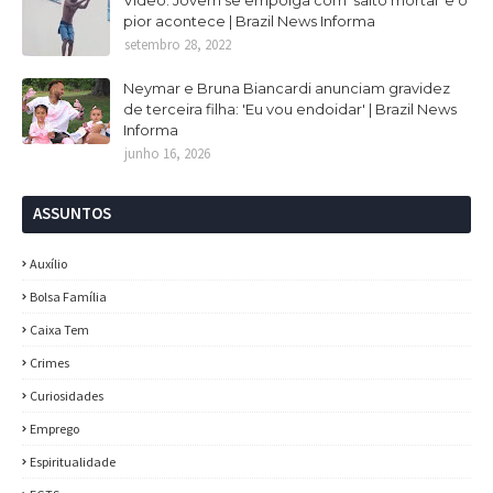
Vídeo: Jovem se empolga com ‘salto mortal’ e o
pior acontece | Brazil News Informa
setembro 28, 2022
Neymar e Bruna Biancardi anunciam gravidez
de terceira filha: 'Eu vou endoidar' | Brazil News
Informa
junho 16, 2026
ASSUNTOS
Auxílio
Bolsa Família
Caixa Tem
Crimes
Curiosidades
Emprego
Espiritualidade