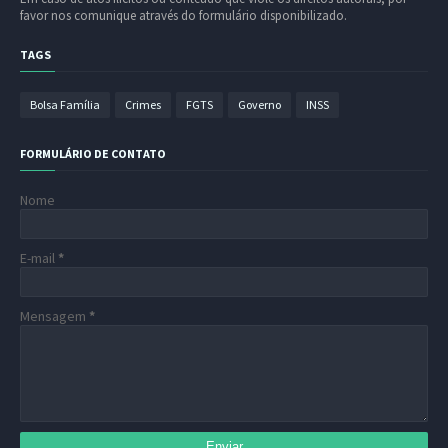
favor nos comunique através do formulário disponibilizado.
TAGS
Bolsa Família
Crimes
FGTS
Governo
INSS
FORMULÁRIO DE CONTATO
Nome
E-mail
*
Mensagem
*