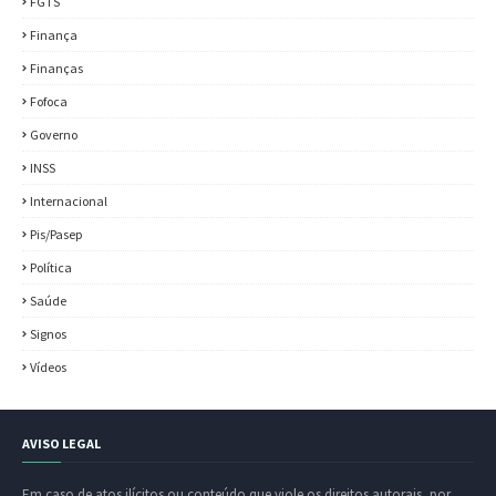
FGTS
Finança
Finanças
Fofoca
Governo
INSS
Internacional
Pis/Pasep
Política
Saúde
Signos
Vídeos
AVISO LEGAL
Em caso de atos ilícitos ou conteúdo que viole os direitos autorais, por