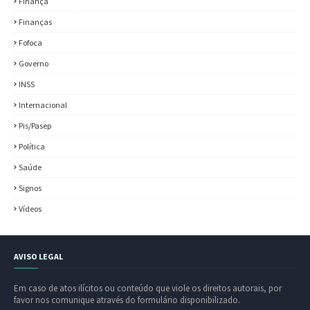
Finança
Finanças
Fofoca
Governo
INSS
Internacional
Pis/Pasep
Política
Saúde
Signos
Vídeos
AVISO LEGAL
Em caso de atos ilícitos ou conteúdo que viole os direitos autorais, por
favor nos comunique através do formulário disponibilizado.