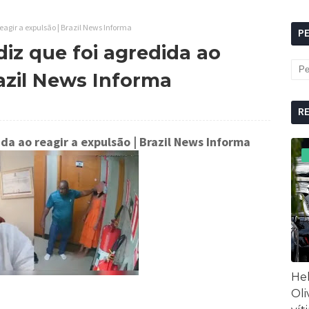
eagir a expulsão | Brazil News Informa
P
iz que foi agredida ao
razil News Informa
R
da ao reagir a expulsão
| Brazil News Informa
Hel
Oli