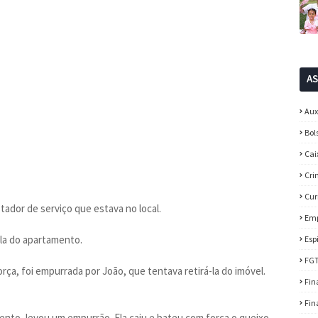
A
Aux
Bol
Cai
Cri
Cur
ador de serviço que estava no local.
Em
-la do apartamento.
Esp
FG
orça, foi empurrada por João, que tentava retirá-la do imóvel.
Fin
Fin
ento, levou um empurrão. Ela caiu e bateu com força o queixo