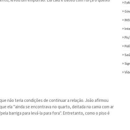
Fof
Gov
INS
Int
Pis
Pol
Sa
Sig
Víd
e não teria condições de continuar a relação. João afirmou
que ela "ainda se encontrava no quarto, deitada na cama com ar
pela barriga para levá-la para fora". Entretanto, como o piso é