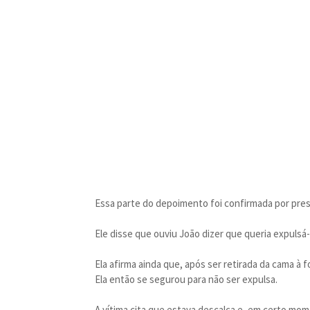
Essa parte do depoimento foi confirmada por prest
Ele disse que ouviu João dizer que queria expulsá
Ela afirma ainda que, após ser retirada da cama à f
Ela então se segurou para não ser expulsa.
A vítima cita que estava descalça e, em certo mom