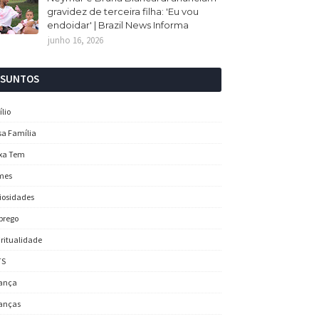
gravidez de terceira filha: 'Eu vou
endoidar' | Brazil News Informa
junho 16, 2026
SSUNTOS
ílio
sa Família
xa Tem
mes
iosidades
prego
iritualidade
TS
ança
anças