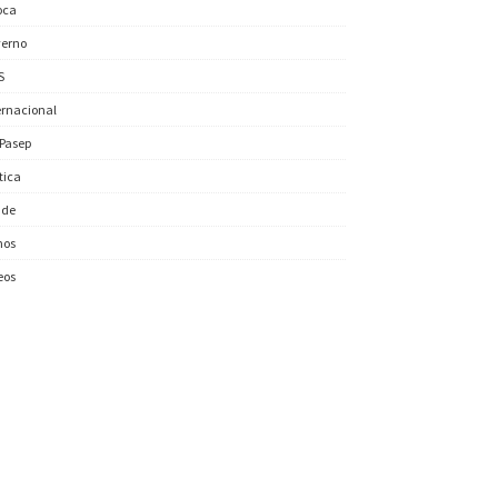
oca
erno
S
ernacional
/Pasep
ítica
úde
nos
eos