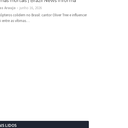
imas mortais | Brazil News Informa
as Araujo
junho 16, 2026
cópteros colidem no Brasil: cantor Oliver Tree e influencer
i entre as vítimas…
IS LIDOS