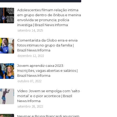
Adolescentes filmam relação intima
em grupo dentro de ônibus e menina
envolvida se pronuncia; polícia
investiga | Brazil News Informa
setembro 14, 2025
Comentarista da Globo erra e envia
fotos intimas no grupo da família |
Brazil News Informa
dezembro 12, 2022
Jovem aprendiz caixa 2023:
Inscrições, vagas abertas e salários |
Brazil News Informa
outubro 07, 2022
Vídeo: Jovem se empolga com ‘salto
mortal’ e o pior acontece | Brazil
News Informa
setembro 28, 2022
Neymar e Bruna Biancardi anunciam