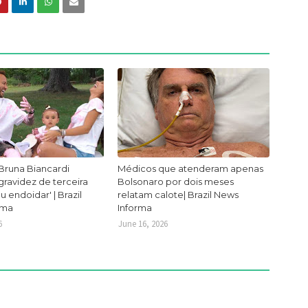
Bruna Biancardi
Médicos que atenderam apenas
ravidez de terceira
Bolsonaro por dois meses
ou endoidar' | Brazil
relatam calote| Brazil News
rma
Informa
6
June 16, 2026