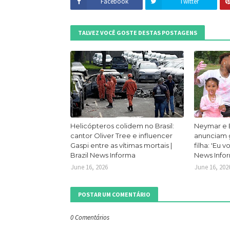
Facebook
Twitter
TALVEZ VOCÊ GOSTE DESTAS POSTAGENS
Helicópteros colidem no Brasil:
Neymar e 
cantor Oliver Tree e influencer
anunciam g
Gaspi entre as vítimas mortais |
filha: 'Eu v
Brazil News Informa
News Info
June 16, 2026
June 16, 202
POSTAR UM COMENTÁRIO
0 Comentários