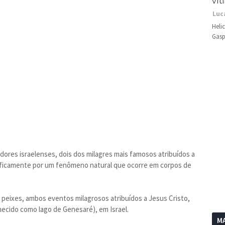
vít
Luc
Heli
Gasp
res israelenses, dois dos milagres mais famosos atribuídos a
tificamente por um fenômeno natural que ocorre em corpos de
s peixes, ambos eventos milagrosos atribuídos a Jesus Cristo,
hecido como lago de Genesaré), em Israel.
MA