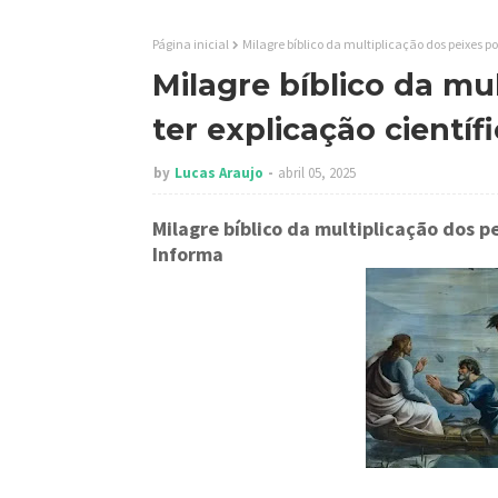
Página inicial
Milagre bíblico da multiplicação dos peixes po
Milagre bíblico da mu
ter explicação científ
by
Lucas Araujo
abril 05, 2025
Milagre bíblico da multiplicação dos p
Informa