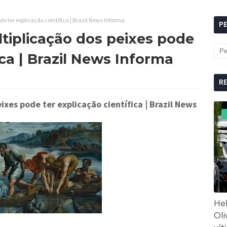
de ter explicação científica | Brazil News Informa
P
ltiplicação dos peixes pode
ica | Brazil News Informa
R
eixes pode ter explicação científica
| Brazil News
Hel
Oli