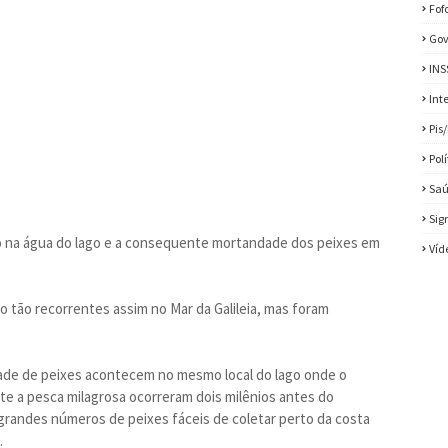
Fof
Gov
INS
Int
Pis
Pol
Sa
Sig
ido na água do lago e a consequente mortandade dos peixes em
Víd
tão recorrentes assim no Mar da Galileia, mas foram
ade de peixes acontecem no mesmo local do lago onde o
te a pesca milagrosa ocorreram dois milênios antes do
grandes números de peixes fáceis de coletar perto da costa
.