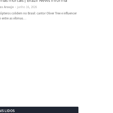
imas mortais | Brazil News Informa
as Araujo
junho 16, 2026
cópteros colidem no Brasil: cantor Oliver Tree e influencer
i entre as vítimas…
IS LIDOS