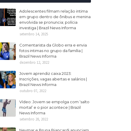
Adolescentes filmam relação intima
em grupo dentro de ônibus e menina
envolvida se pronuncia; polícia
investiga | Brazil News Informa
setembro 14, 2025
Comentarista da Globo erra e envia
fotos intimas no grupo da família |
Brazil News Informa
dezembro 12, 2022
Jovem aprendiz caixa 2023:
Inscrições, vagas abertas e salários |
Brazil News Informa
outubro 07, 2022
Vídeo: Jovem se empolga com ‘salto
mortal’ e o pior acontece | Brazil
News Informa
setembro 28, 2022
Neymar e Bruna Biancardi anunciam