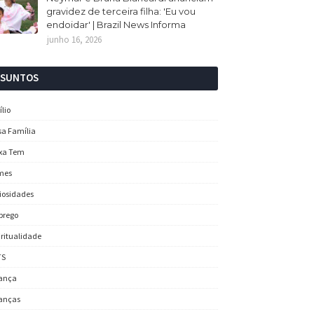
gravidez de terceira filha: 'Eu vou
endoidar' | Brazil News Informa
junho 16, 2026
SSUNTOS
ílio
sa Família
xa Tem
mes
iosidades
prego
iritualidade
TS
ança
anças