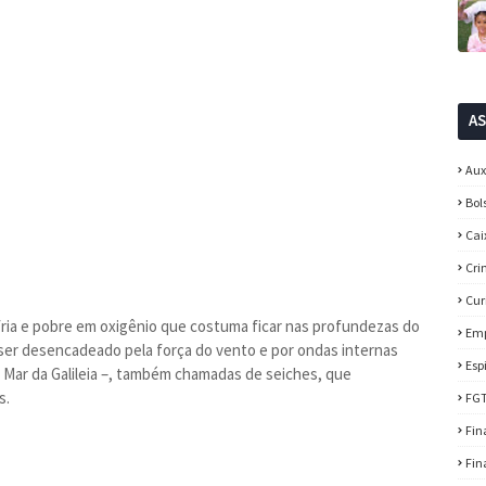
A
Aux
Bol
Cai
Cri
Cur
ria e pobre em oxigênio que costuma ficar nas profundezas do
Em
ser desencadeado pela força do vento e por ondas internas
Esp
 Mar da Galileia –, também chamadas de seiches, que
s.
FG
Fin
Fin