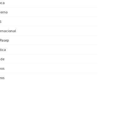
oca
erno
S
ernacional
/Pasep
ítica
úde
nos
eos