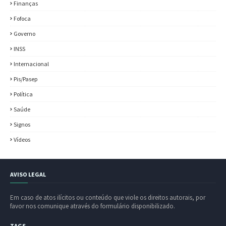
Finanças
Fofoca
Governo
INSS
Internacional
Pis/Pasep
Política
Saúde
Signos
Vídeos
AVISO LEGAL
Em caso de atos ilícitos ou conteúdo que viole os direitos autorais, por
favor nos comunique através do formulário disponibilizado.
TAGS