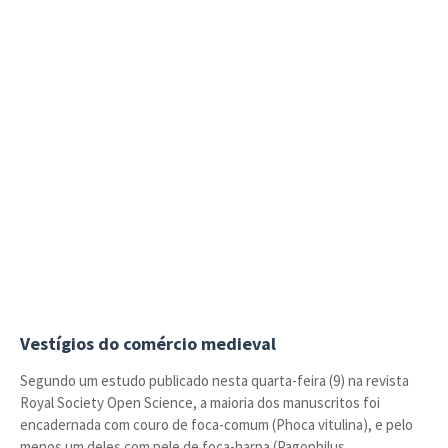
Vestígios do comércio medieval
Segundo um estudo publicado nesta quarta-feira (9) na revista
Royal Society Open Science, a maioria dos manuscritos foi
encadernada com couro de foca-comum (Phoca vitulina), e pelo
menos um deles com pele de foca-harpa (Pagophilus