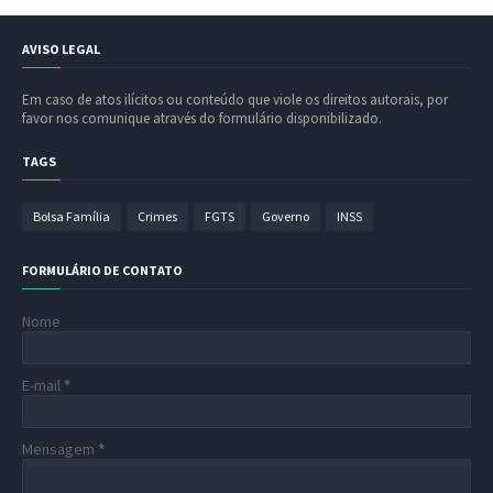
AVISO LEGAL
Em caso de atos ilícitos ou conteúdo que viole os direitos autorais, por
favor nos comunique através do formulário disponibilizado.
TAGS
Bolsa Família
Crimes
FGTS
Governo
INSS
FORMULÁRIO DE CONTATO
Nome
E-mail
*
Mensagem
*