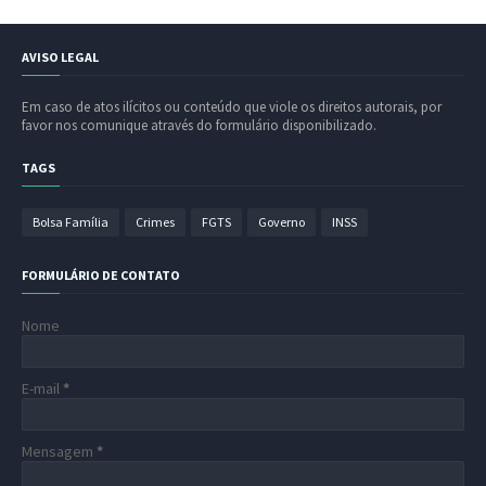
AVISO LEGAL
Em caso de atos ilícitos ou conteúdo que viole os direitos autorais, por
favor nos comunique através do formulário disponibilizado.
TAGS
Bolsa Família
Crimes
FGTS
Governo
INSS
FORMULÁRIO DE CONTATO
Nome
E-mail
*
Mensagem
*