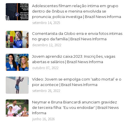
Adolescentes filmam relação intima em grupo
dentro de ônibus e menina envolvida se
pronuncia; polícia investiga | Brazil News Informa
setembro 14, 2025
Comentarista da Globo erra e envia fotos intimas
no grupo da família | Brazil News Informa
dezembro 12, 2022
Jovem aprendiz caixa 2023: Inscrições, vagas
abertas e salários | Brazil News Informa
outubro 07, 2022
Vídeo: Jovem se empolga com ‘salto mortal’ e o
pior acontece | Brazil News Informa
setembro 28, 2022
Neymar e Bruna Biancardi anunciam gravidez
de terceira filha: 'Eu vou endoidar' | Brazil News
Informa
junho 16, 2026