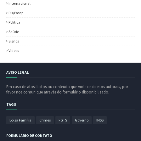
Internacional
Pis/Pasep
Política
Saúde
Signos
Vídeos
AVISO LEGAL
Em caso de atos ilícitos ou conteúdo que viole os direitos autorais, por
favor nos comunique através do formulário disponibilizado.
TAGS
Bolsa Família
Crimes
FGTS
Governo
INSS
FORMULÁRIO DE CONTATO