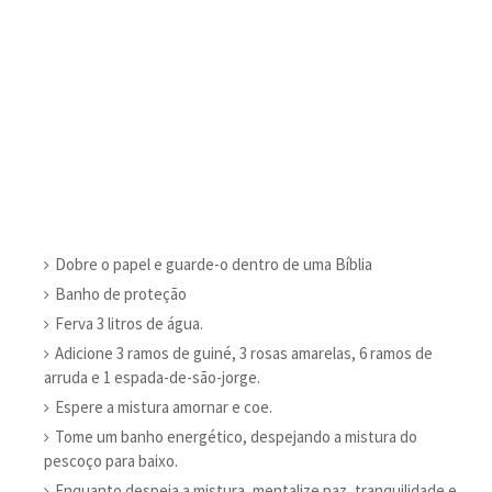
Dobre o papel e guarde-o dentro de uma Bíblia
Banho de proteção
Ferva 3 litros de água.
Adicione 3 ramos de guiné, 3 rosas amarelas, 6 ramos de
arruda e 1 espada-de-são-jorge.
Espere a mistura amornar e coe.
Tome um banho energético, despejando a mistura do
pescoço para baixo.
Enquanto despeja a mistura, mentalize paz, tranquilidade e