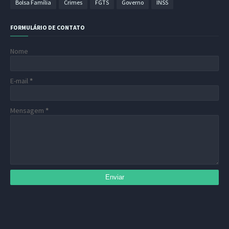
Bolsa Família
Crimes
FGTS
Governo
INSS
FORMULÁRIO DE CONTATO
Nome
E-mail
*
Mensagem
*