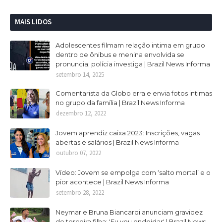
MAIS LIDOS
Adolescentes filmam relação intima em grupo
dentro de ônibus e menina envolvida se
pronuncia; polícia investiga | Brazil News Informa
setembro 14, 2025
Comentarista da Globo erra e envia fotos intimas
no grupo da família | Brazil News Informa
dezembro 12, 2022
Jovem aprendiz caixa 2023: Inscrições, vagas
abertas e salários | Brazil News Informa
outubro 07, 2022
Vídeo: Jovem se empolga com ‘salto mortal’ e o
pior acontece | Brazil News Informa
setembro 28, 2022
Neymar e Bruna Biancardi anunciam gravidez
de terceira filha: 'Eu vou endoidar' | Brazil News