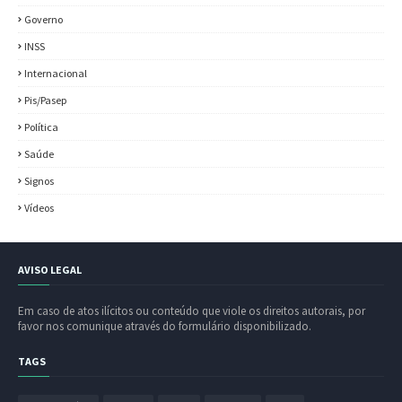
Governo
INSS
Internacional
Pis/Pasep
Política
Saúde
Signos
Vídeos
AVISO LEGAL
Em caso de atos ilícitos ou conteúdo que viole os direitos autorais, por
favor nos comunique através do formulário disponibilizado.
TAGS