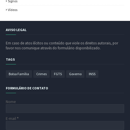
Signos
Vídeos
AVISO LEGAL
Em caso de atos ilícitos ou conteúdo que viole os direitos autorais, por
favor nos comunique através do formulário disponibilizado.
TAGS
Bolsa Família
Crimes
FGTS
Governo
INSS
FORMULÁRIO DE CONTATO
Nome
E-mail
*