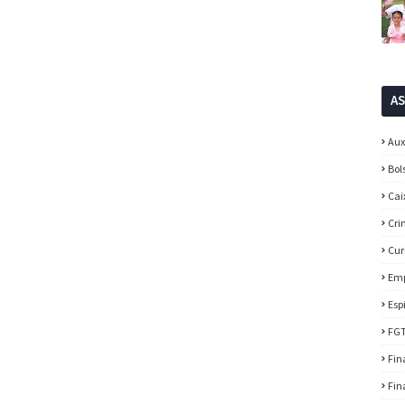
A
Aux
Bol
Cai
Cri
Cur
Em
Esp
FG
Fin
Fin