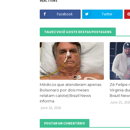
REACTIONS
Facebook
Twitter
TALVEZ VOCÊ GOSTE DESTAS POSTAGENS
Médicos que atenderam apenas
Zé Felipe 
Bolsonaro por dois meses
Virginia d
relatam calote| Brazil News
Brazil New
Informa
June 15, 202
June 16, 2026
POSTAR UM COMENTÁRIO