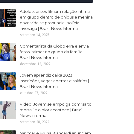
Adolescentes filmam relação intima
em grupo dentro de ônibus e menina
envolvida se pronuncia; polícia
investiga | Brazil News Informa
setembro 14, 2025
Comentarista da Globo erra e envia
fotos intimas no grupo da família |
Brazil News Informa
dezembro 12, 2022
Jovem aprendiz caixa 2023:
Inscrições, vagas abertas e salários |
Brazil News Informa
outubro 07, 2022
Vídeo: Jovem se empolga com ‘salto
mortal’ e o pior acontece | Brazil
News Informa
setembro 28, 2022
Neymar e Bruna Biancardi anunciam