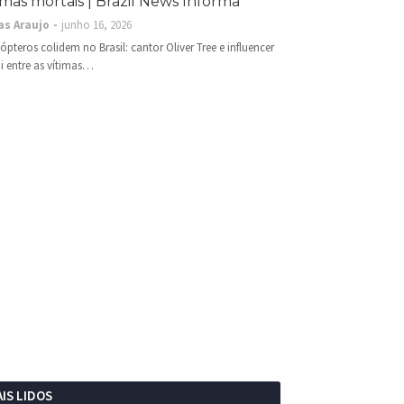
imas mortais | Brazil News Informa
as Araujo
junho 16, 2026
cópteros colidem no Brasil: cantor Oliver Tree e influencer
i entre as vítimas…
IS LIDOS