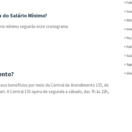
Fof
Gov
 do Salário Mínimo?
INS
rio mínimo seguirão este cronograma:
Int
Pis
Pol
Sa
Sig
ento?
Víd
us benefícios por meio da Central de Atendimento 135, do
net. A Central 135 opera de segunda a sábado, das 7h às 22h,