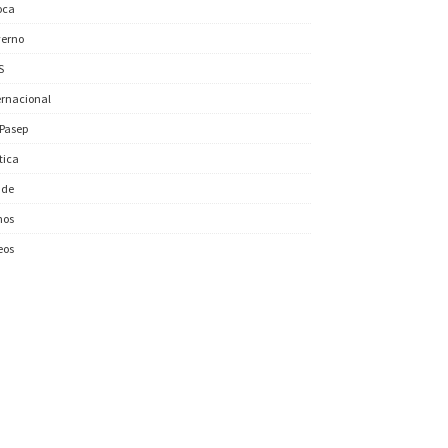
oca
erno
S
ernacional
/Pasep
ítica
úde
nos
eos