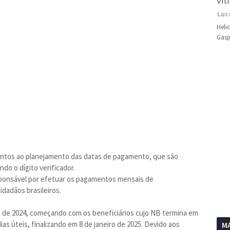
vít
Luc
Heli
Gasp
entos ao planejamento das datas de pagamento, que são
do o dígito verificador.
esponsável por efetuar os pagamentos mensais de
idadãos brasileiros.
o de 2024, começando com os beneficiários cujo NB termina em
ias úteis, finalizando em 8 de janeiro de 2025. Devido aos
MA