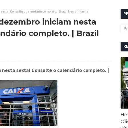
exta! Consulte o calendário completo. | Brazil News Informa
P
dezembro iniciam nesta
ndário completo. | Brazil
R
nesta sexta! Consulte o calendário completo.
|
Hel
Oli