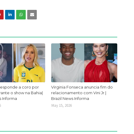
responde a coro por
Virginia Fonseca anuncia fim do
urante o show na Bahia|
relacionamento com Vini Jr.|
s Informa
Brazil News Informa
6
May 15, 2026