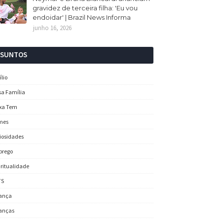
gravidez de terceira filha: 'Eu vou
endoidar' | Brazil News Informa
junho 16, 2026
SSUNTOS
ílio
sa Família
xa Tem
mes
iosidades
prego
iritualidade
TS
ança
anças