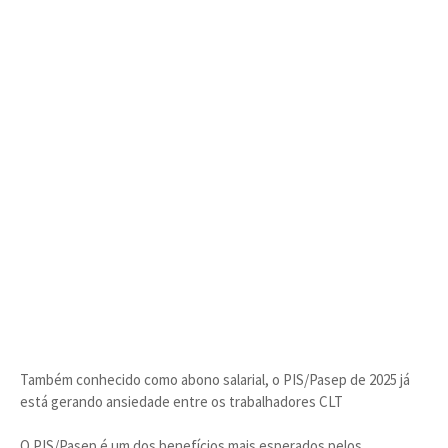
Também conhecido como abono salarial, o PIS/Pasep de 2025 já
está gerando ansiedade entre os trabalhadores CLT
O PIS/Pasep é um dos benefícios mais esperados pelos