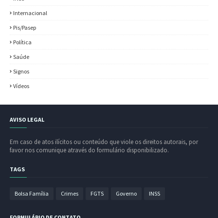
Internacional
Pis/Pasep
Política
Saúde
Signos
Vídeos
AVISO LEGAL
Em caso de atos ilícitos ou conteúdo que viole os direitos autorais, por
favor nos comunique através do formulário disponibilizado.
TAGS
Bolsa Família
Crimes
FGTS
Governo
INSS
FORMULÁRIO DE CONTATO