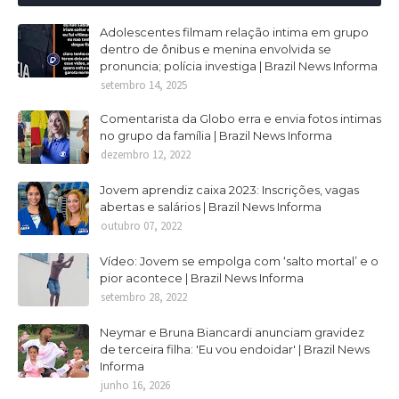
Adolescentes filmam relação intima em grupo
dentro de ônibus e menina envolvida se
pronuncia; polícia investiga | Brazil News Informa
setembro 14, 2025
Comentarista da Globo erra e envia fotos intimas
no grupo da família | Brazil News Informa
dezembro 12, 2022
Jovem aprendiz caixa 2023: Inscrições, vagas
abertas e salários | Brazil News Informa
outubro 07, 2022
Vídeo: Jovem se empolga com ‘salto mortal’ e o
pior acontece | Brazil News Informa
setembro 28, 2022
Neymar e Bruna Biancardi anunciam gravidez
de terceira filha: 'Eu vou endoidar' | Brazil News
Informa
junho 16, 2026