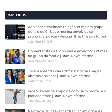
MAIS LIDOS
Adolescentes filmam relação intima em grupo
dentro de ônibus e menina envolvida se
pronuncia; polícia investiga | Brazil News Informa
setembro 14, 2025
Comentarista da Globo erra e envia fotos intimas
no grupo da família | Brazil News Informa
dezembro 12, 2022
Jovem aprendiz caixa 2023: Inscrições, vagas
abertas e salários | Brazil News Informa
outubro 07, 2022
Vídeo: Jovem se empolga com ‘salto mortal’ e o
pior acontece | Brazil News Informa
setembro 28, 2022
Neymar e Bruna Biancardi anunciam gravidez