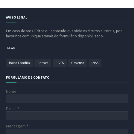
AVISO LEGAL
Em caso de atos ilícitos ou conteúdo que viole os direitos autorais, por
favor nos comunique através do formulário disponibilizado.
TAGS
Bolsa Família
Crimes
FGTS
Governo
INSS
FORMULÁRIO DE CONTATO
Nome
E-mail
*
Mensagem
*