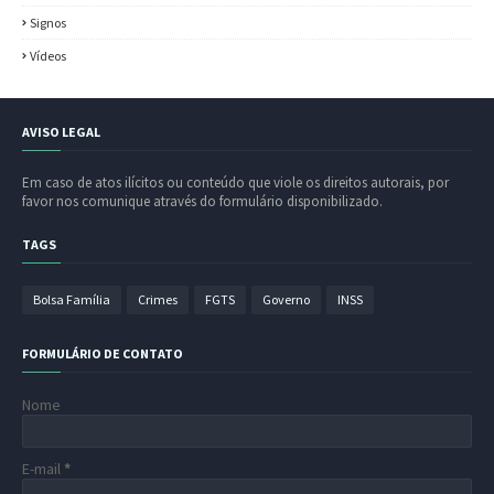
Signos
Vídeos
AVISO LEGAL
Em caso de atos ilícitos ou conteúdo que viole os direitos autorais, por
favor nos comunique através do formulário disponibilizado.
TAGS
Bolsa Família
Crimes
FGTS
Governo
INSS
FORMULÁRIO DE CONTATO
Nome
E-mail
*