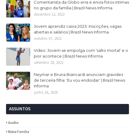
Comentarista da Globo erra e envia fotos intimas
no grupo da família | Brazil News Informa
dezembro 12, 2022
Jovem aprendiz caixa 2023: Inscrições, vagas
abertas e salários | Brazil News Informa
outubro 07, 2022
Vídeo: Jovem se empolga com ‘salto mortal’ e o
pior acontece | Brazil News Informa
setembro 28, 2022
Neymar e Bruna Biancardi anunciam gravidez
de terceira filha: 'Eu vou endoidar' | Brazil News
Informa
junho 16, 2026
ASSUNTOS
Auxílio
Bolsa Família