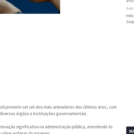
vít
Luc
Heli
Gasp
asil promete ser um dos mais animadores dos últimos anos, com
 diversos órgãos e instituições governamentais.
ovação significativa na administração pública, atendendo às
MA
várias esferas do governo.