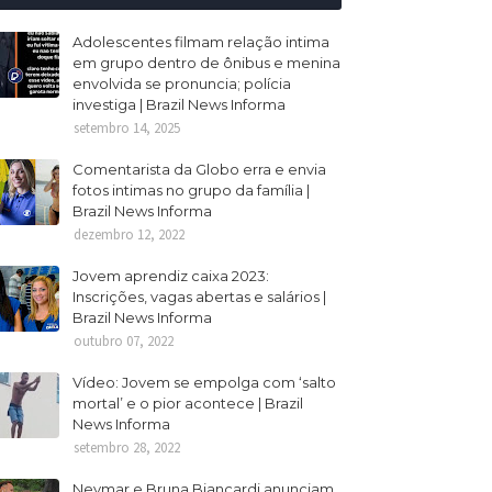
Adolescentes filmam relação intima
em grupo dentro de ônibus e menina
envolvida se pronuncia; polícia
investiga | Brazil News Informa
setembro 14, 2025
Comentarista da Globo erra e envia
fotos intimas no grupo da família |
Brazil News Informa
dezembro 12, 2022
Jovem aprendiz caixa 2023:
Inscrições, vagas abertas e salários |
Brazil News Informa
outubro 07, 2022
Vídeo: Jovem se empolga com ‘salto
mortal’ e o pior acontece | Brazil
News Informa
setembro 28, 2022
Neymar e Bruna Biancardi anunciam