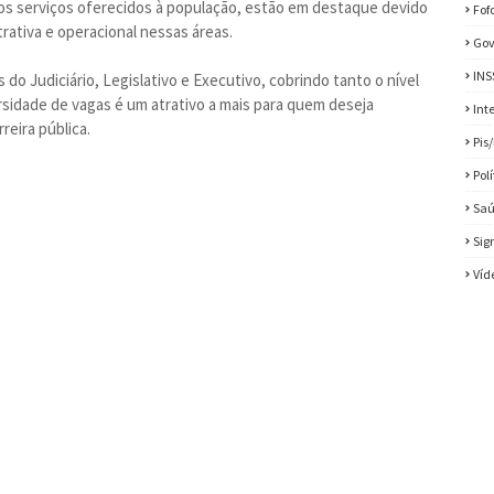
os serviços oferecidos à população, estão em destaque devido
Fof
trativa e operacional nessas áreas.
Gov
INS
do Judiciário, Legislativo e Executivo, cobrindo tanto o nível
ersidade de vagas é um atrativo a mais para quem deseja
Int
reira pública.
Pis
Pol
Sa
Sig
Víd