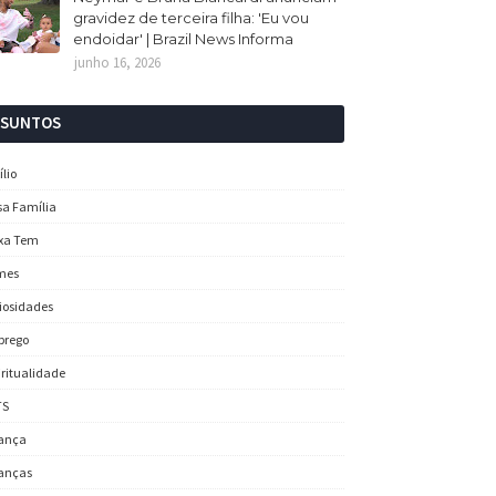
gravidez de terceira filha: 'Eu vou
endoidar' | Brazil News Informa
junho 16, 2026
SSUNTOS
ílio
sa Família
xa Tem
mes
iosidades
prego
iritualidade
TS
ança
anças