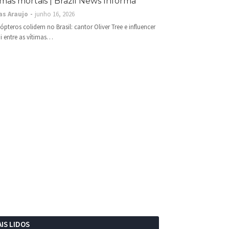
imas mortais | Brazil News Informa
as Araujo
junho 16, 2026
cópteros colidem no Brasil: cantor Oliver Tree e influencer
i entre as vítimas…
IS LIDOS