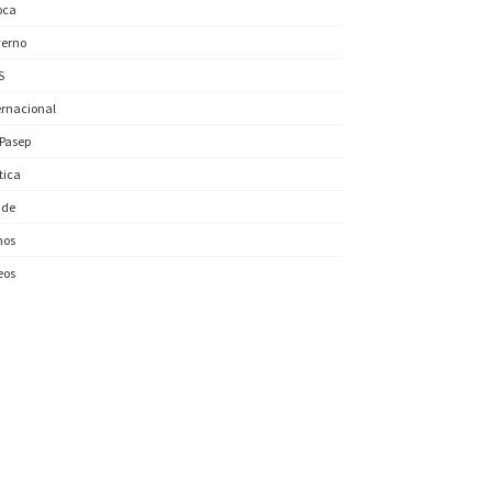
oca
erno
S
ernacional
/Pasep
ítica
úde
nos
eos