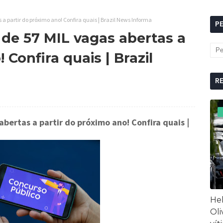
a partir do próximo ano! Confira quais | Brazil News Informa
P
 de 57 MIL vagas abertas a
 Confira quais | Brazil
R
abertas a partir do próximo ano! Confira quais
|
Hel
Oli