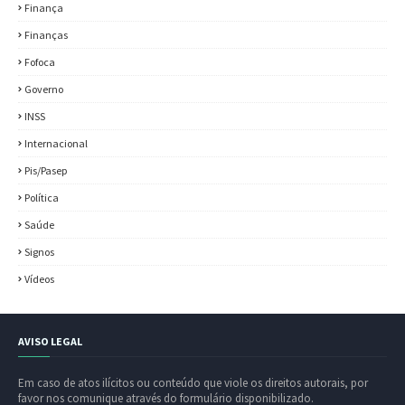
Finança
Finanças
Fofoca
Governo
INSS
Internacional
Pis/Pasep
Política
Saúde
Signos
Vídeos
AVISO LEGAL
Em caso de atos ilícitos ou conteúdo que viole os direitos autorais, por
favor nos comunique através do formulário disponibilizado.