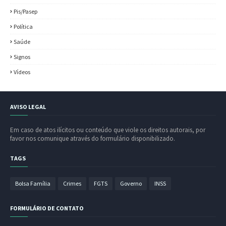
Pis/Pasep
Política
Saúde
Signos
Vídeos
AVISO LEGAL
Em caso de atos ilícitos ou conteúdo que viole os direitos autorais, por
favor nos comunique através do formulário disponibilizado.
TAGS
Bolsa Família
Crimes
FGTS
Governo
INSS
FORMULÁRIO DE CONTATO