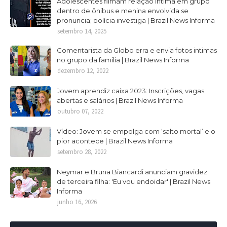
Adolescentes filmam relação intima em grupo
dentro de ônibus e menina envolvida se
pronuncia; polícia investiga | Brazil News Informa
setembro 14, 2025
Comentarista da Globo erra e envia fotos intimas
no grupo da família | Brazil News Informa
dezembro 12, 2022
Jovem aprendiz caixa 2023: Inscrições, vagas
abertas e salários | Brazil News Informa
outubro 07, 2022
Vídeo: Jovem se empolga com ‘salto mortal’ e o
pior acontece | Brazil News Informa
setembro 28, 2022
Neymar e Bruna Biancardi anunciam gravidez
de terceira filha: 'Eu vou endoidar' | Brazil News
Informa
junho 16, 2026