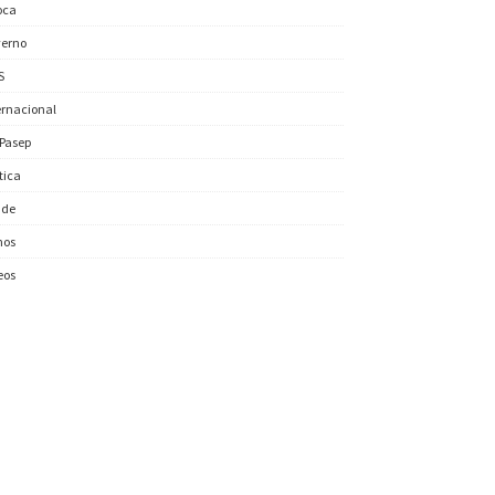
oca
erno
S
ernacional
/Pasep
ítica
úde
nos
eos