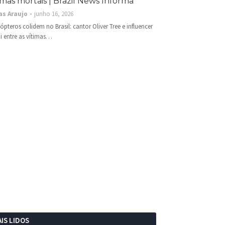
imas mortais | Brazil News Informa
as Araujo
junho 16, 2026
cópteros colidem no Brasil: cantor Oliver Tree e influencer
i entre as vítimas…
IS LIDOS