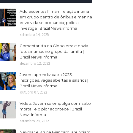
Adolescentes filmam relação intima
em grupo dentro de ônibus e menina
envolvida se pronuncia; polícia
investiga | Brazil News Informa
setembro 14, 2025
Comentarista da Globo erra e envia
fotos intimas no grupo da família |
Brazil News Informa
dezembro 12, 2022
Jovem aprendiz caixa 2023:
Inscrições, vagas abertas e salários |
Brazil News Informa
outubro 07, 2022
Vídeo: Jovem se empolga com ‘salto
mortal’ e o pior acontece | Brazil
News Informa
setembro 28, 2022
Neymar e Bruna Biancardi anunciam