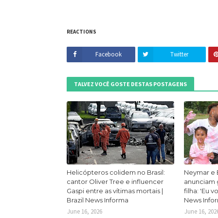
REACTIONS
Facebook
Twitter
TALVEZ VOCÊ GOSTE DESTAS POSTAGENS
Helicópteros colidem no Brasil:
Neymar e 
cantor Oliver Tree e influencer
anunciam g
Gaspi entre as vítimas mortais |
filha: 'Eu v
Brazil News Informa
News Info
June 16, 2026
June 16, 202