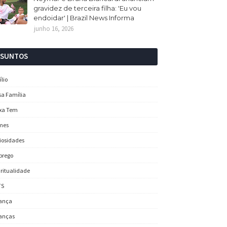
gravidez de terceira filha: 'Eu vou
endoidar' | Brazil News Informa
junho 16, 2026
SSUNTOS
ílio
sa Família
xa Tem
mes
iosidades
prego
iritualidade
TS
ança
anças