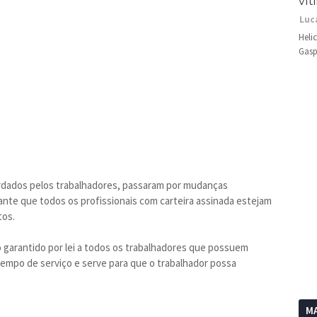
vít
Luc
Heli
Gasp
ardados pelos trabalhadores, passaram por mudanças
tante que todos os profissionais com carteira assinada estejam
tos.
 garantido por lei a todos os trabalhadores que possuem
 tempo de serviço e serve para que o trabalhador possa
MA