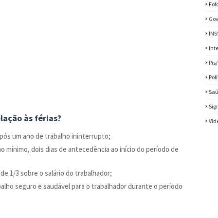
Fof
Gov
INS
Int
Pis
Pol
Sa
Sig
lação às férias?
Víd
 após um ano de trabalho ininterrupto;
o mínimo, dois dias de antecedência ao início do período de
e 1/3 sobre o salário do trabalhador;
alho seguro e saudável para o trabalhador durante o período