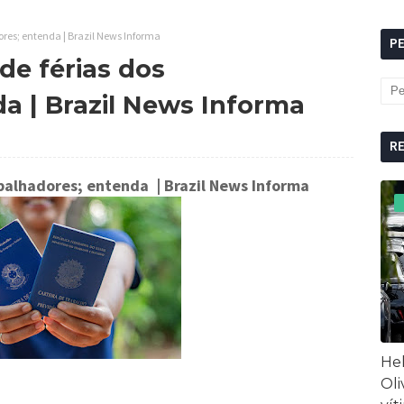
ores; entenda | Brazil News Informa
P
de férias dos
a | Brazil News Informa
R
rabalhadores; entenda
| Brazil News Informa
Hel
Oli