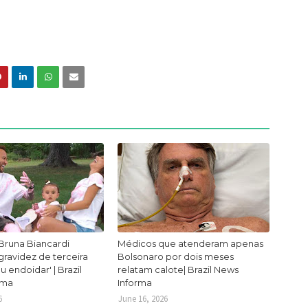
Bruna Biancardi
Médicos que atenderam apenas
ravidez de terceira
Bolsonaro por dois meses
ou endoidar' | Brazil
relatam calote| Brazil News
rma
Informa
6
June 16, 2026