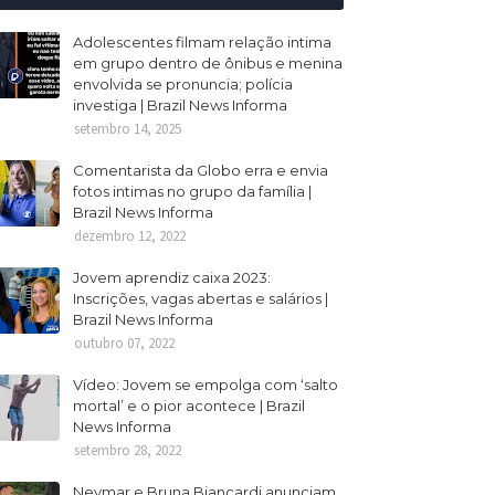
Adolescentes filmam relação intima
em grupo dentro de ônibus e menina
envolvida se pronuncia; polícia
investiga | Brazil News Informa
setembro 14, 2025
Comentarista da Globo erra e envia
fotos intimas no grupo da família |
Brazil News Informa
dezembro 12, 2022
Jovem aprendiz caixa 2023:
Inscrições, vagas abertas e salários |
Brazil News Informa
outubro 07, 2022
Vídeo: Jovem se empolga com ‘salto
mortal’ e o pior acontece | Brazil
News Informa
setembro 28, 2022
Neymar e Bruna Biancardi anunciam