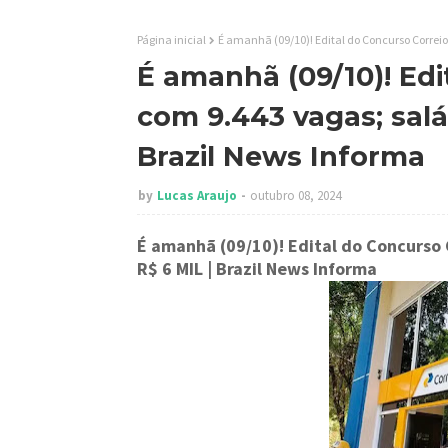
Página inicial
É amanhã (09/10)! Edital do Concurso Correio
É amanhã (09/10)! Edi
com 9.443 vagas; salá
Brazil News Informa
by
Lucas Araujo
outubro 08, 2024
É amanhã (09/10)! Edital do Concurso 
R$ 6 MIL
| Brazil News Informa