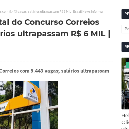
s com 9.443 vagas; salários ultrapassam R$ 6 MIL | Brazil News Informa
P
tal do Concurso Correios
rios ultrapassam R$ 6 MIL |
R
Correios com 9.443 vagas; salários ultrapassam
Hel
Oli