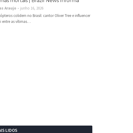
imas mortais | Brazil News Informa
as Araujo
junho 16, 2026
cópteros colidem no Brasil: cantor Oliver Tree e influencer
i entre as vítimas…
IS LIDOS