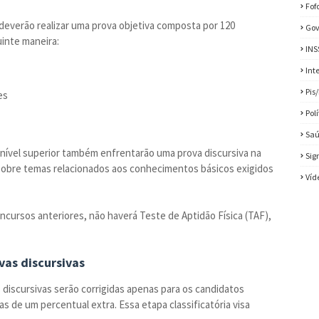
Fof
deverão realizar uma prova objetiva composta por 120
Gov
uinte maneira:
INS
Int
Pis
es
Pol
Sa
 nível superior também enfrentarão uma prova discursiva na
Sig
 sobre temas relacionados aos conhecimentos básicos exigidos
Víd
ncursos anteriores, não haverá Teste de Aptidão Física (TAF),
vas discursivas
 discursivas serão corrigidas apenas para os candidatos
as de um percentual extra. Essa etapa classificatória visa