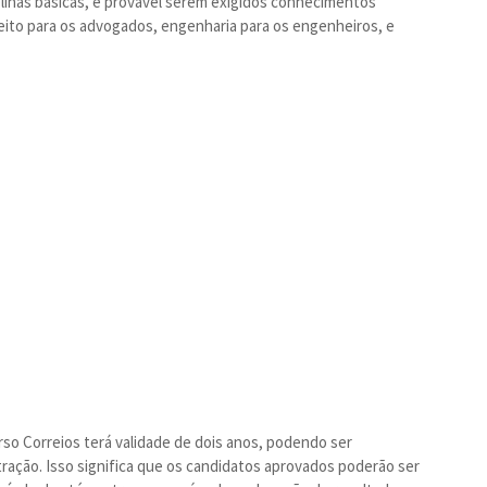
iplinas básicas, é provável serem exigidos conhecimentos
eito para os advogados, engenharia para os engenheiros, e
so Correios terá validade de dois anos, podendo ser
stração. Isso significa que os candidatos aprovados poderão ser