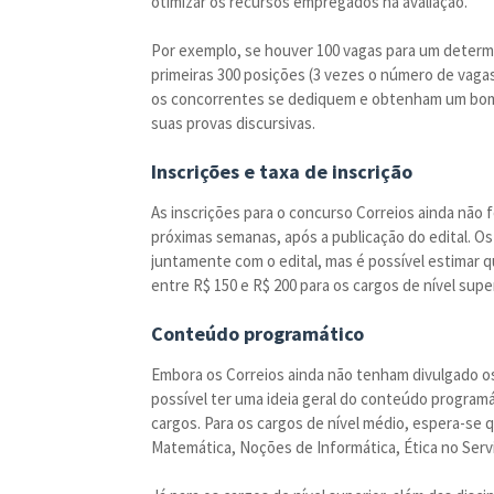
otimizar os recursos empregados na avaliação.
Por exemplo, se houver 100 vagas para um determi
primeiras 300 posições (3 vezes o número de vagas
os concorrentes se dediquem e obtenham um bom 
suas provas discursivas.
Inscrições e taxa de inscrição
As inscrições para o concurso Correios ainda não
próximas semanas, após a publicação do edital. Os
juntamente com o edital, mas é possível estimar q
entre R$ 150 e R$ 200 para os cargos de nível su
Conteúdo programático
Embora os Correios ainda não tenham divulgado os 
possível ter uma ideia geral do conteúdo program
cargos. Para os cargos de nível médio, espera-s
Matemática, Noções de Informática, Ética no Servi