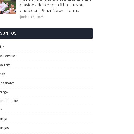
gravidez de terceira filha: 'Eu vou
endoidar' | Brazil News Informa
junho 16, 2026
SSUNTOS
ílio
sa Família
xa Tem
mes
iosidades
prego
iritualidade
TS
ança
anças