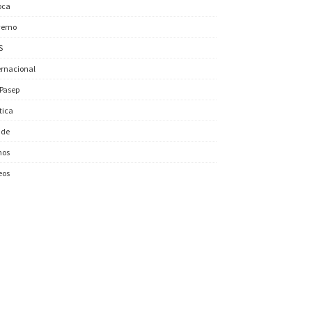
oca
erno
S
ernacional
/Pasep
ítica
úde
nos
eos