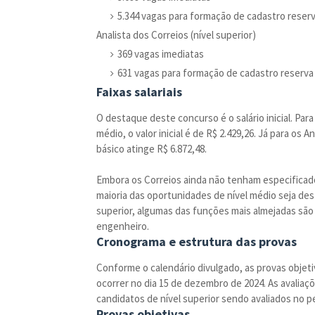
5.344 vagas para formação de cadastro reser
Analista dos Correios (nível superior)
369 vagas imediatas
631 vagas para formação de cadastro reserva
Faixas salariais
O destaque deste concurso é o salário inicial. Par
médio, o valor inicial é de R$ 2.429,26. Já para os 
básico atinge R$ 6.872,48.
Embora os Correios ainda não tenham especificado
maioria das oportunidades de nível médio seja dest
superior, algumas das funções mais almejadas são 
engenheiro.
Cronograma e estrutura das provas
Conforme o calendário divulgado, as provas objet
ocorrer no dia 15 de dezembro de 2024. As avaliaç
candidatos de nível superior sendo avaliados no p
Provas objetivas