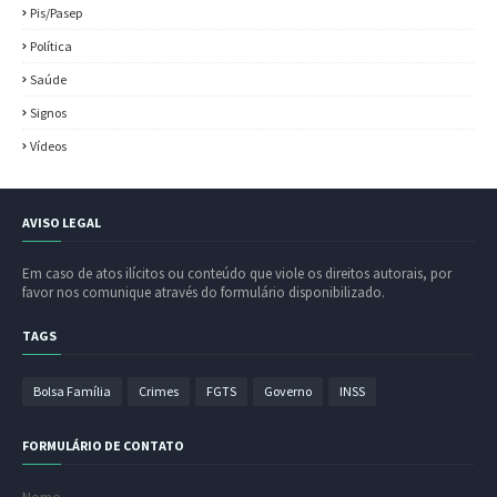
Pis/Pasep
Política
Saúde
Signos
Vídeos
AVISO LEGAL
Em caso de atos ilícitos ou conteúdo que viole os direitos autorais, por
favor nos comunique através do formulário disponibilizado.
TAGS
Bolsa Família
Crimes
FGTS
Governo
INSS
FORMULÁRIO DE CONTATO