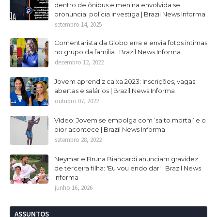
dentro de ônibus e menina envolvida se
pronuncia; polícia investiga | Brazil News Informa
setembro 14, 2025
Comentarista da Globo erra e envia fotos intimas
no grupo da família | Brazil News Informa
dezembro 12, 2022
Jovem aprendiz caixa 2023: Inscrições, vagas
abertas e salários | Brazil News Informa
outubro 07, 2022
Vídeo: Jovem se empolga com ‘salto mortal’ e o
pior acontece | Brazil News Informa
setembro 28, 2022
Neymar e Bruna Biancardi anunciam gravidez
de terceira filha: 'Eu vou endoidar' | Brazil News
Informa
junho 16, 2026
ASSUNTOS