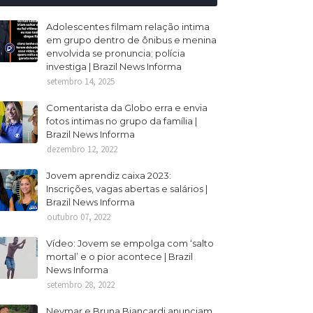
Adolescentes filmam relação intima
em grupo dentro de ônibus e menina
envolvida se pronuncia; polícia
investiga | Brazil News Informa
setembro 14, 2025
Comentarista da Globo erra e envia
fotos intimas no grupo da família |
Brazil News Informa
dezembro 12, 2022
Jovem aprendiz caixa 2023:
Inscrições, vagas abertas e salários |
Brazil News Informa
outubro 07, 2022
Vídeo: Jovem se empolga com ‘salto
mortal’ e o pior acontece | Brazil
News Informa
setembro 28, 2022
Neymar e Bruna Biancardi anunciam