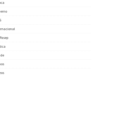
oca
erno
S
ernacional
/Pasep
ítica
úde
nos
eos