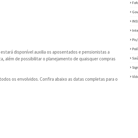
Fof
Gov
INS
Int
Pis
Pol
estará disponível auxilia os aposentados e pensionistas a
a, além de possibilitar o planejamento de quaisquer compras
Sa
Sig
Víd
todos os envolvidos. Confira abaixo as datas completas para o