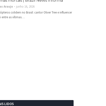
imas mortais | Brazil News Informa
as Araujo
junho 16, 2026
cópteros colidem no Brasil: cantor Oliver Tree e influencer
i entre as vítimas…
IS LIDOS