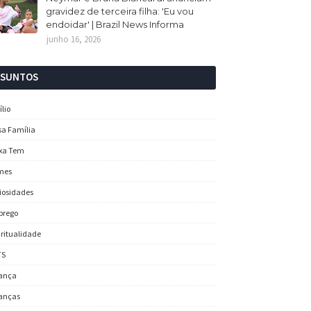
gravidez de terceira filha: 'Eu vou
endoidar' | Brazil News Informa
junho 16, 2026
SSUNTOS
ílio
sa Família
xa Tem
mes
iosidades
prego
iritualidade
TS
ança
anças