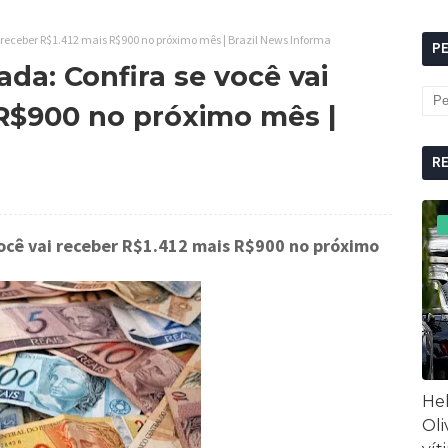
 receber R$1.412 mais R$900 no próximo mês | Brazil News Informa
P
da: Confira se você vai
 R$900 no próximo mês |
R
você vai receber R$1.412 mais R$900 no próximo
Hel
Oli