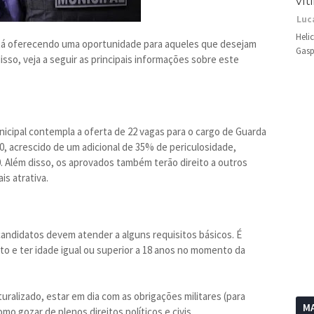
vít
Luc
Heli
está oferecendo uma oportunidade para aqueles que desejam
Gasp
isso, veja a seguir as principais informações sobre este
nicipal contempla a oferta de 22 vagas para o cargo de Guarda
00, acrescido de um adicional de 35% de periculosidade,
0. Além disso, os aprovados também terão direito a outros
is atrativa.
candidatos devem atender a alguns requisitos básicos. É
to e ter idade igual ou superior a 18 anos no momento da
turalizado, estar em dia com as obrigações militares (para
MA
mo gozar de plenos direitos políticos e civis.