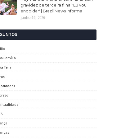
gravidez de terceira filha: 'Eu vou
endoidar' | Brazil News Informa
junho 16, 2026
SSUNTOS
ílio
sa Família
xa Tem
mes
iosidades
prego
iritualidade
TS
ança
anças