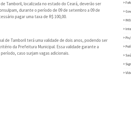
Fof
 de Tamboril, localizada no estado do Ceará, deverão ser
Consulpam, durante o período de 09 de setembro a 09 de
Gov
ecessário pagar uma taxa de R$ 100,00.
INS
Int
Pis
al de Tamboril terá uma validade de dois anos, podendo ser
ritério da Prefeitura Municipal. Essa validade garante a
Pol
período, caso surjam vagas adicionais.
Sa
Sig
Víd