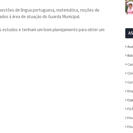
uestões de língua portuguesa, matemática, noções de
ados à área de atuação do Guarda Municipal.
os estudos e tenham um bom planejamento para obter um
A
Aux
Bol
Cai
Cri
Cur
Em
Esp
FG
Fin
Fin