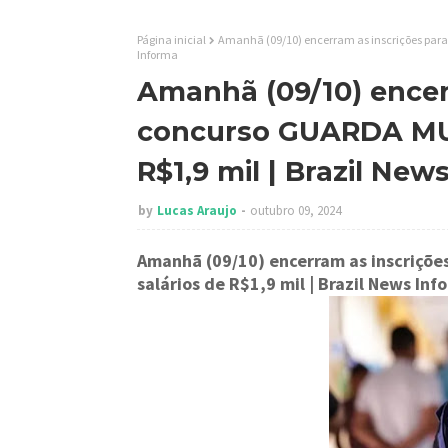
Página inicial
Amanhã (09/10) encerram as inscrições para 
Informa
Amanhã (09/10) encer
concurso GUARDA MUN
R$1,9 mil | Brazil New
by
Lucas Araujo
outubro 09, 2024
Amanhã (09/10) encerram as inscriçõ
salários de R$1,9 mil
| Brazil News Inf