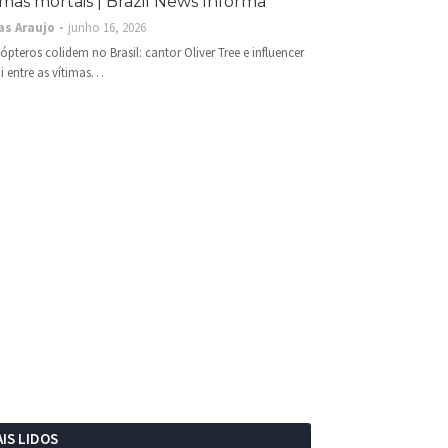
imas mortais | Brazil News Informa
as Araujo
junho 16, 2026
cópteros colidem no Brasil: cantor Oliver Tree e influencer
i entre as vítimas…
IS LIDOS