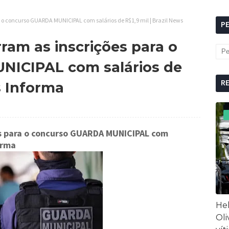
o concurso GUARDA MUNICIPAL com salários de R$1,9 mil | Brazil News
P
ram as inscrições para o
ICIPAL com salários de
R
s Informa
es para o concurso GUARDA MUNICIPAL com
orma
Hel
Oli