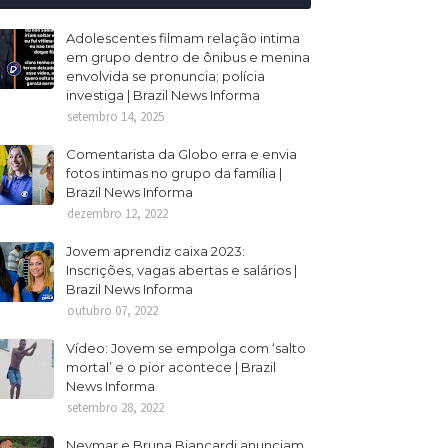
Adolescentes filmam relação intima
em grupo dentro de ônibus e menina
envolvida se pronuncia; polícia
investiga | Brazil News Informa
setembro 14, 2025
Comentarista da Globo erra e envia
fotos intimas no grupo da família |
Brazil News Informa
dezembro 12, 2022
Jovem aprendiz caixa 2023:
Inscrições, vagas abertas e salários |
Brazil News Informa
outubro 07, 2022
Vídeo: Jovem se empolga com ‘salto
mortal’ e o pior acontece | Brazil
News Informa
setembro 28, 2022
Neymar e Bruna Biancardi anunciam