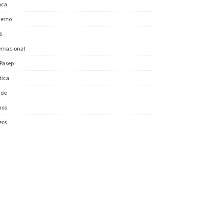
oca
erno
S
ernacional
/Pasep
ítica
úde
nos
eos