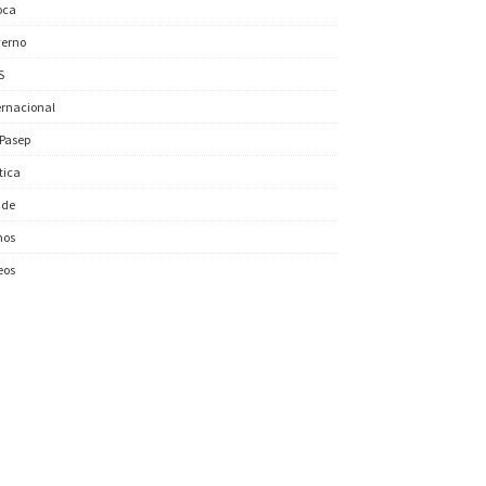
oca
erno
S
ernacional
/Pasep
ítica
úde
nos
eos