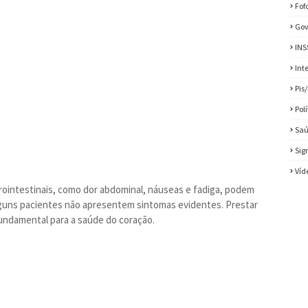
Fof
Gov
INS
Int
Pis
Pol
Sa
Sig
Víd
trointestinais, como dor abdominal, náuseas e fadiga, podem
lguns pacientes não apresentem sintomas evidentes. Prestar
fundamental para a saúde do coração.