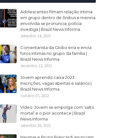
Adolescentes filmam relação intima
em grupo dentro de ônibus e menina
envolvida se pronuncia; polícia
investiga | Brazil News Informa
setembro 14, 2025
Comentarista da Globo erra e envia
fotos intimas no grupo da família |
Brazil News Informa
dezembro 12, 2022
Jovem aprendiz caixa 2023:
Inscrições, vagas abertas e salários |
Brazil News Informa
outubro 07, 2022
Vídeo: Jovem se empolga com ‘salto
mortal’ e o pior acontece | Brazil
News Informa
setembro 28, 2022
Neymar e Bruna Biancardi anunciam