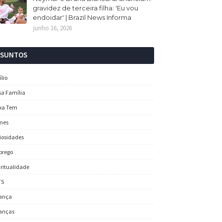
gravidez de terceira filha: 'Eu vou
endoidar' | Brazil News Informa
junho 16, 2026
SSUNTOS
ílio
sa Família
xa Tem
mes
iosidades
prego
iritualidade
TS
ança
anças