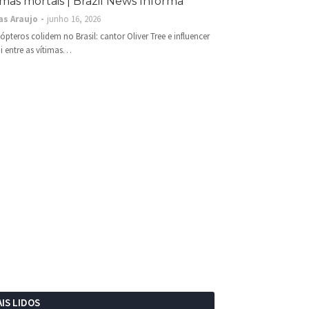
imas mortais | Brazil News Informa
as Araujo
junho 16, 2026
cópteros colidem no Brasil: cantor Oliver Tree e influencer
i entre as vítimas…
IS LIDOS