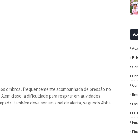
A
Aux
Bol
Cai
Cri
Cur
u nos ombros, frequentemente acompanhada de pressão no
Em
lém disso, a dificuldade para respirar em atividades
lâmpada, também deve ser um sinal de alerta, segundo Abha
Esp
FG
Fin
Fin