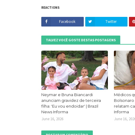
REACTIONS
Facebook
Twitter
TALVEZ VOCÊ GOSTE DESTAS POSTAGENS
Neymar e Bruna Biancardi
Médicos q
anunciam gravidez de terceira
Bolsonaro
filha: 'Eu vou endoidar' | Brazil
relatam ca
News Informa
Informa
June 16, 2026
June 16, 202
POSTAR UM COMENTÁRIO