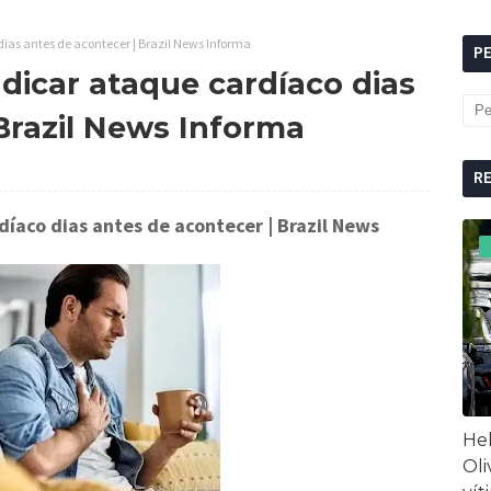
ias antes de acontecer | Brazil News Informa
P
dicar ataque cardíaco dias
Brazil News Informa
R
díaco dias antes de acontecer
| Brazil News
Hel
Oli