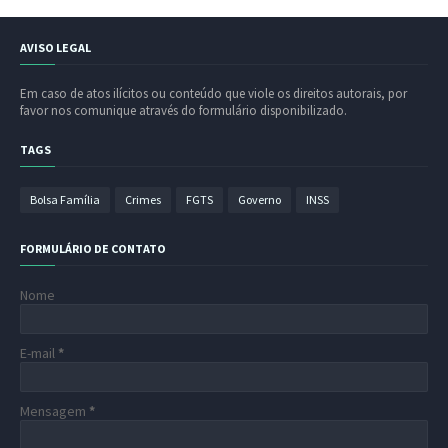
AVISO LEGAL
Em caso de atos ilícitos ou conteúdo que viole os direitos autorais, por
favor nos comunique através do formulário disponibilizado.
TAGS
Bolsa Família
Crimes
FGTS
Governo
INSS
FORMULÁRIO DE CONTATO
Nome
E-mail
*
Mensagem
*