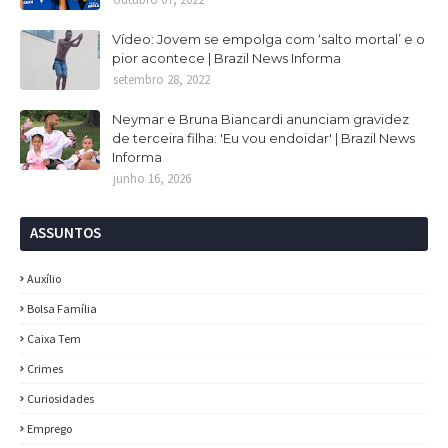
Vídeo: Jovem se empolga com ‘salto mortal’ e o
pior acontece | Brazil News Informa
setembro 28, 2022
Neymar e Bruna Biancardi anunciam gravidez
de terceira filha: 'Eu vou endoidar' | Brazil News
Informa
junho 16, 2026
ASSUNTOS
Auxílio
Bolsa Família
Caixa Tem
Crimes
Curiosidades
Emprego