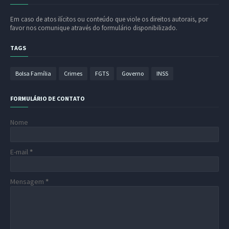
Em caso de atos ilícitos ou conteúdo que viole os direitos autorais, por
favor nos comunique através do formulário disponibilizado.
TAGS
Bolsa Família
Crimes
FGTS
Governo
INSS
FORMULÁRIO DE CONTATO
Nome
E-mail
*
Mensagem
*