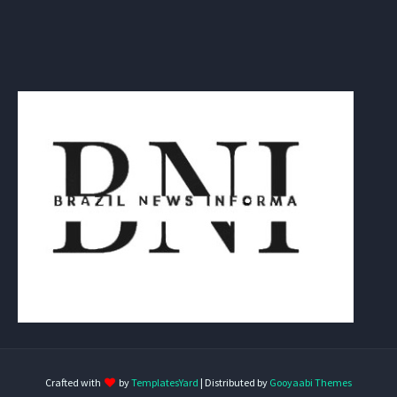
Crafted with
by
TemplatesYard
| Distributed by
Gooyaabi Themes