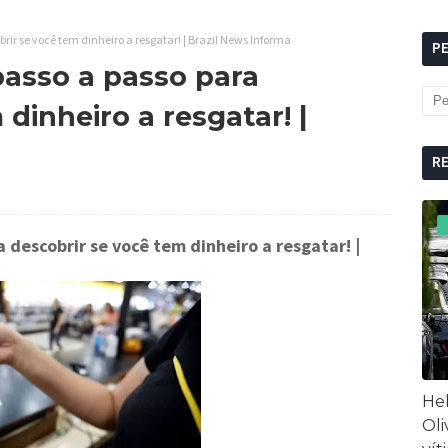
brir se você tem dinheiro a resgatar! | Brazil News Informa
P
 passo a passo para
dinheiro a resgatar! |
R
ra descobrir se você tem dinheiro a resgatar!
|
Hel
Oli