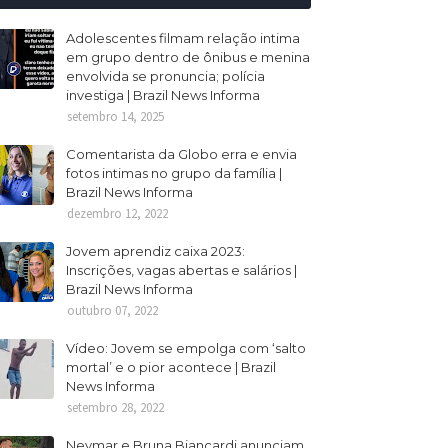
Adolescentes filmam relação intima
em grupo dentro de ônibus e menina
envolvida se pronuncia; polícia
investiga | Brazil News Informa
setembro 14, 2025
Comentarista da Globo erra e envia
fotos intimas no grupo da família |
Brazil News Informa
dezembro 12, 2022
Jovem aprendiz caixa 2023:
Inscrições, vagas abertas e salários |
Brazil News Informa
outubro 07, 2022
Vídeo: Jovem se empolga com ‘salto
mortal’ e o pior acontece | Brazil
News Informa
setembro 28, 2022
Neymar e Bruna Biancardi anunciam