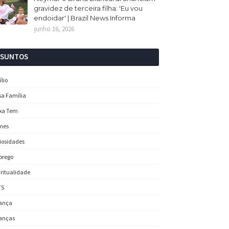
gravidez de terceira filha: 'Eu vou
endoidar' | Brazil News Informa
junho 16, 2026
SSUNTOS
ílio
sa Família
xa Tem
mes
iosidades
prego
iritualidade
TS
ança
anças