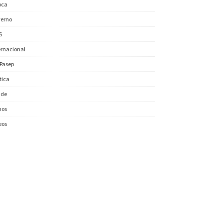
oca
erno
S
ernacional
/Pasep
ítica
úde
nos
eos