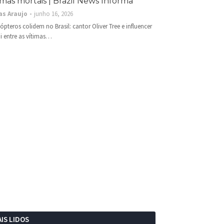
imas mortais | Brazil News Informa
as Araujo
junho 16, 2026
cópteros colidem no Brasil: cantor Oliver Tree e influencer
i entre as vítimas…
IS LIDOS