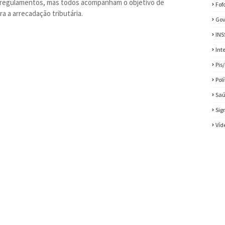
e regulamentos, mas todos acompanham o objetivo de
Fof
 a arrecadação tributária.
Gov
INS
Int
Pis
Pol
Sa
Sig
Víd