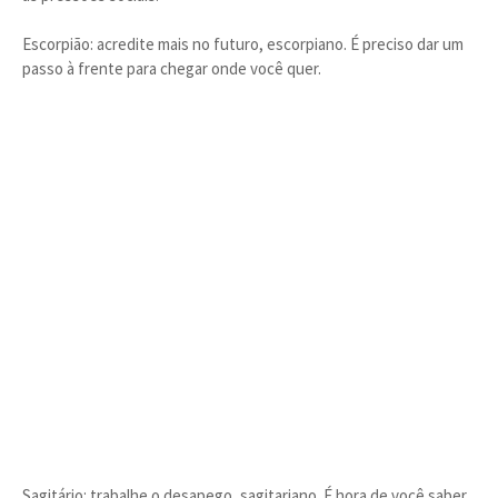
Escorpião: acredite mais no futuro, escorpiano. É preciso dar um
passo à frente para chegar onde você quer.
Sagitário: trabalhe o desapego, sagitariano. É hora de você saber