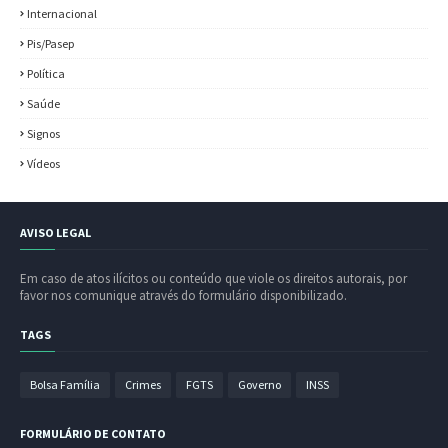
Internacional
Pis/Pasep
Política
Saúde
Signos
Vídeos
AVISO LEGAL
Em caso de atos ilícitos ou conteúdo que viole os direitos autorais, por
favor nos comunique através do formulário disponibilizado.
TAGS
Bolsa Família
Crimes
FGTS
Governo
INSS
FORMULÁRIO DE CONTATO