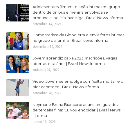
Adolescentes filmam relação intima em grupo
dentro de ônibus e menina envolvida se
pronuncia; polícia investiga | Brazil News Informa
setembro 14, 2025
Comentarista da Globo erra e envia fotos intimas
no grupo da família | Brazil News Informa
dezembro 12, 2022
Jovem aprendiz caixa 2023: Inscrições, vagas
abertas e salários | Brazil News Informa
outubro 07, 2022
Vídeo: Jovem se empolga com ‘salto mortal’ e o
pior acontece | Brazil News Informa
setembro 28, 2022
Neymar e Bruna Biancardi anunciam gravidez
de terceira filha: 'Eu vou endoidar' | Brazil News
Informa
junho 16, 2026