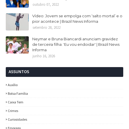
outubro 07, 2022
Vídeo: Jovem se empolga com ‘salto mortal’ e o
pior acontece | Brazil News Informa
setembro 28, 2022
Neymar e Bruna Biancardi anunciam gravidez
de terceira filha: 'Eu vou endoidar' | Brazil News
Informa
junho 16, 2026
ASSUNTOS
Auxílio
Bolsa Família
Caixa Tem
Crimes
Curiosidades
Emprego