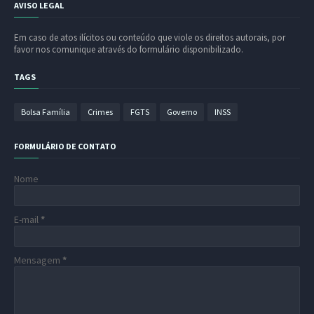
AVISO LEGAL
Em caso de atos ilícitos ou conteúdo que viole os direitos autorais, por
favor nos comunique através do formulário disponibilizado.
TAGS
Bolsa Família
Crimes
FGTS
Governo
INSS
FORMULÁRIO DE CONTATO
Nome
E-mail
*
Mensagem
*