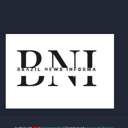
Crafted with
by
TemplatesYard
| Distributed by
Gooyaabi Themes