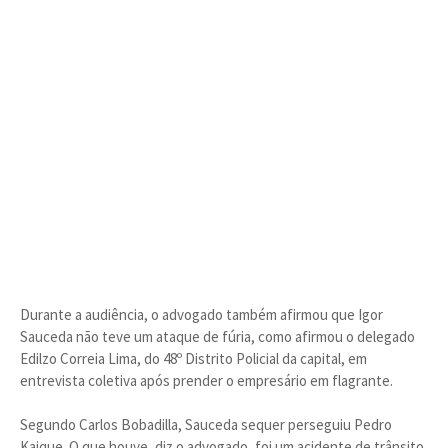
Durante a audiência, o advogado também afirmou que Igor
Sauceda não teve um ataque de fúria, como afirmou o delegado
Edilzo Correia Lima, do 48º Distrito Policial da capital, em
entrevista coletiva após prender o empresário em flagrante.
Segundo Carlos Bobadilla, Sauceda sequer perseguiu Pedro
Kaique. O que houve, diz o advogado, foi um acidente de trânsito.