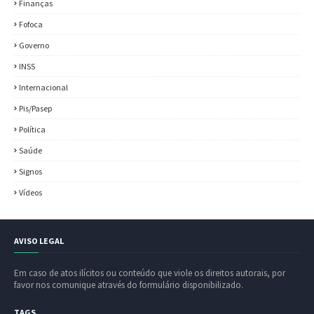
Finanças
Fofoca
Governo
INSS
Internacional
Pis/Pasep
Política
Saúde
Signos
Vídeos
AVISO LEGAL
Em caso de atos ilícitos ou conteúdo que viole os direitos autorais, por
favor nos comunique através do formulário disponibilizado.
TAGS