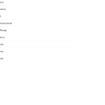
oca
erno
S
ernacional
/Pasep
ítica
úde
nos
eos