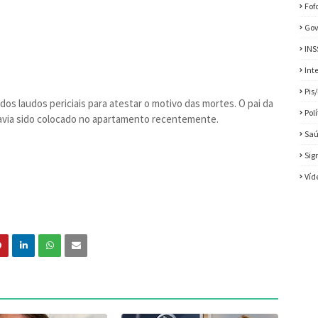
Fof
Gov
INS
Int
Pis
 dos laudos periciais para atestar o motivo das mortes. O pai da
Pol
avia sido colocado no apartamento recentemente.
Sa
Sig
Víd