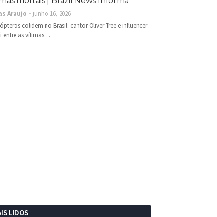
imas mortais | Brazil News Informa
as Araujo
junho 16, 2026
cópteros colidem no Brasil: cantor Oliver Tree e influencer
i entre as vítimas…
IS LIDOS