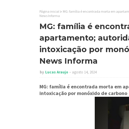
Página inicial
MG: família é encontrada morta em apartame
News Informa
MG: família é encont
apartamento; autori
intoxicação por monóx
News Informa
by
Lucas Araujo
agosto 14, 2024
MG: família é encontrada morta em a
intoxicação por monóxido de carbono