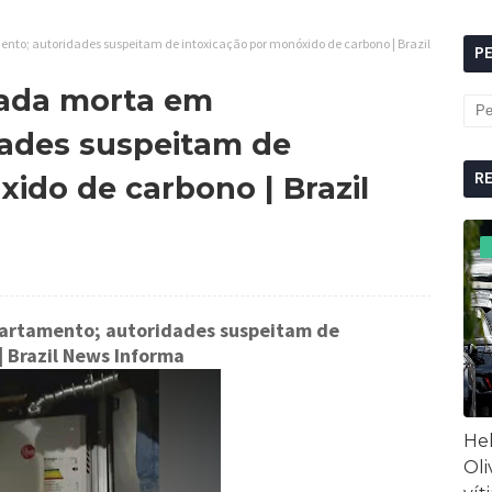
nto; autoridades suspeitam de intoxicação por monóxido de carbono | Brazil
P
rada morta em
dades suspeitam de
R
ido de carbono | Brazil
partamento; autoridades suspeitam de
| Brazil News Informa
Hel
Oli