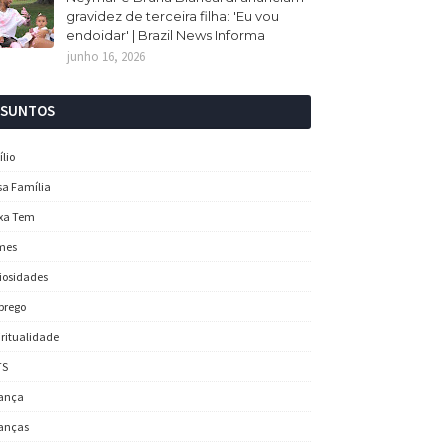
gravidez de terceira filha: 'Eu vou
endoidar' | Brazil News Informa
junho 16, 2026
SSUNTOS
ílio
sa Família
xa Tem
mes
iosidades
prego
iritualidade
TS
ança
anças