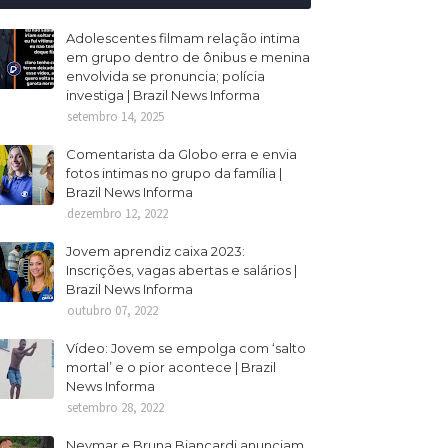
Adolescentes filmam relação intima
em grupo dentro de ônibus e menina
envolvida se pronuncia; polícia
investiga | Brazil News Informa
setembro 14, 2025
Comentarista da Globo erra e envia
fotos intimas no grupo da família |
Brazil News Informa
dezembro 12, 2022
Jovem aprendiz caixa 2023:
Inscrições, vagas abertas e salários |
Brazil News Informa
outubro 07, 2022
Vídeo: Jovem se empolga com ‘salto
mortal’ e o pior acontece | Brazil
News Informa
setembro 28, 2022
Neymar e Bruna Biancardi anunciam