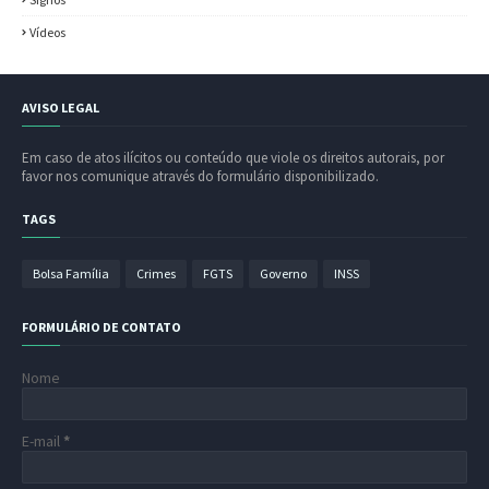
Vídeos
AVISO LEGAL
Em caso de atos ilícitos ou conteúdo que viole os direitos autorais, por
favor nos comunique através do formulário disponibilizado.
TAGS
Bolsa Família
Crimes
FGTS
Governo
INSS
FORMULÁRIO DE CONTATO
Nome
E-mail
*