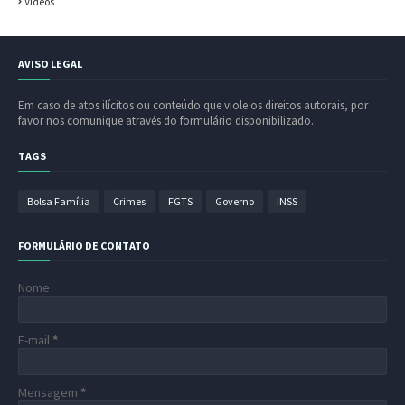
Vídeos
AVISO LEGAL
Em caso de atos ilícitos ou conteúdo que viole os direitos autorais, por
favor nos comunique através do formulário disponibilizado.
TAGS
Bolsa Família
Crimes
FGTS
Governo
INSS
FORMULÁRIO DE CONTATO
Nome
E-mail
*
Mensagem
*