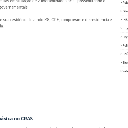
lias em situação de vulnerabilidade social, possibilitando o
Fof
 governamentais.
Gov
 de sua residência levando RG, CPF, comprovante de residência e
INS
ia.
Int
Pis
Pol
Sa
Sig
Víd
 básica no CRAS