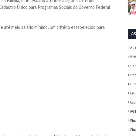
lsa Família, é necessário atender a alguns critérios
o Cadastro Único para Programas Sociais do Governo Federal
de até meio salário mínimo, um critério estabelecido para
A
Aux
Bol
Cai
Cri
Cur
Em
Esp
FG
Fin
Fin