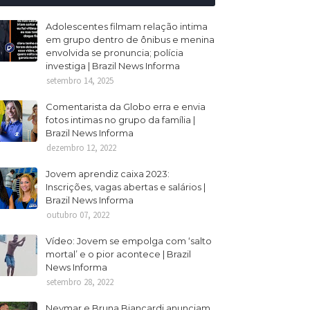
Adolescentes filmam relação intima
em grupo dentro de ônibus e menina
envolvida se pronuncia; polícia
investiga | Brazil News Informa
setembro 14, 2025
Comentarista da Globo erra e envia
fotos intimas no grupo da família |
Brazil News Informa
dezembro 12, 2022
Jovem aprendiz caixa 2023:
Inscrições, vagas abertas e salários |
Brazil News Informa
outubro 07, 2022
Vídeo: Jovem se empolga com ‘salto
mortal’ e o pior acontece | Brazil
News Informa
setembro 28, 2022
Neymar e Bruna Biancardi anunciam