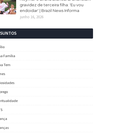
gravidez de terceira filha: 'Eu vou
endoidar' | Brazil News Informa
junho 16, 2026
SSUNTOS
ílio
sa Família
xa Tem
mes
iosidades
prego
iritualidade
TS
ança
anças