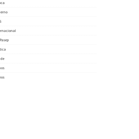
oca
erno
S
ernacional
/Pasep
ítica
úde
nos
eos