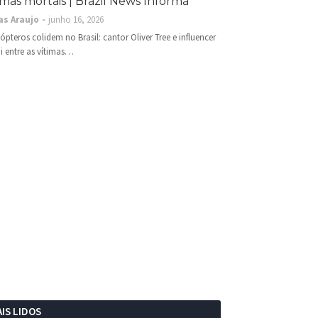
imas mortais | Brazil News Informa
as Araujo
junho 16, 2026
cópteros colidem no Brasil: cantor Oliver Tree e influencer
i entre as vítimas…
IS LIDOS