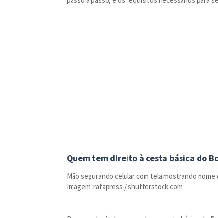
passo a passo, e os requisitos necessários para ser
Quem tem direito à cesta básica do Bo
Mão segurando celular com tela mostrando nome d
Imagem: rafapress / shutterstock.com