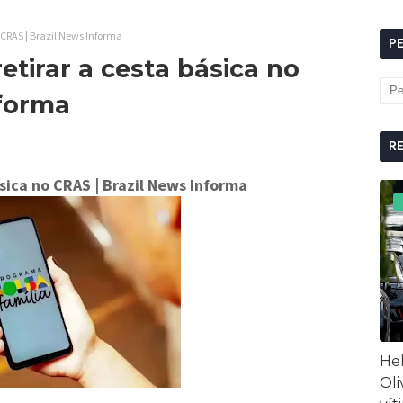
o CRAS | Brazil News Informa
P
retirar a cesta básica no
nforma
R
ásica no CRAS
| Brazil News Informa
Hel
Oli