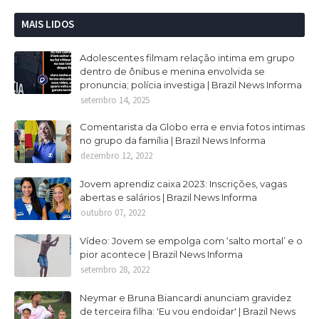
MAIS LIDOS
Adolescentes filmam relação intima em grupo
dentro de ônibus e menina envolvida se
pronuncia; polícia investiga | Brazil News Informa
setembro 14, 2025
Comentarista da Globo erra e envia fotos intimas
no grupo da família | Brazil News Informa
dezembro 12, 2022
Jovem aprendiz caixa 2023: Inscrições, vagas
abertas e salários | Brazil News Informa
outubro 07, 2022
Vídeo: Jovem se empolga com ‘salto mortal’ e o
pior acontece | Brazil News Informa
setembro 28, 2022
Neymar e Bruna Biancardi anunciam gravidez
de terceira filha: 'Eu vou endoidar' | Brazil News