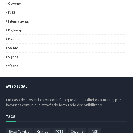
Governo
INSS
Internacional
Pis/Pasep
Política
Saúde
Signos
Vídeos
AVISO LEGAL
Em caso de atos ilícitos ou conteúdo que viole os direitos autorais, por
favor nos comunique através do formulário disponibilizado.
TAGS
Bolsa Família
Crimes
FGTS
Governo
INSS