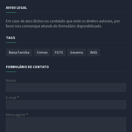
AVISO LEGAL
Em caso de atos ilícitos ou conteúdo que viole os direitos autorais, por
favor nos comunique através do formulário disponibilizado.
TAGS
Bolsa Família
Crimes
FGTS
Governo
INSS
FORMULÁRIO DE CONTATO
Nome
E-mail
*
Mensagem
*