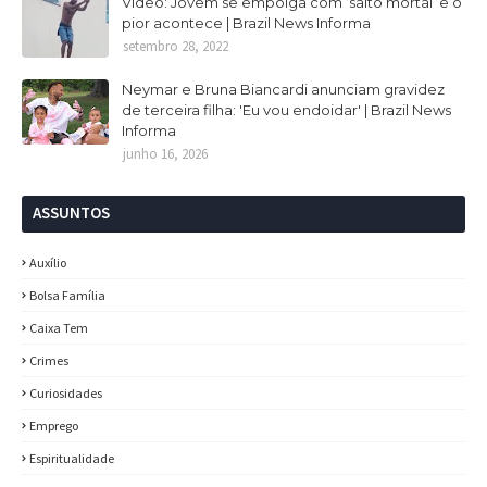
Vídeo: Jovem se empolga com ‘salto mortal’ e o
pior acontece | Brazil News Informa
setembro 28, 2022
Neymar e Bruna Biancardi anunciam gravidez
de terceira filha: 'Eu vou endoidar' | Brazil News
Informa
junho 16, 2026
ASSUNTOS
Auxílio
Bolsa Família
Caixa Tem
Crimes
Curiosidades
Emprego
Espiritualidade