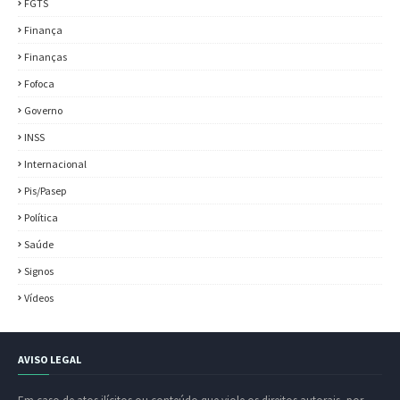
FGTS
Finança
Finanças
Fofoca
Governo
INSS
Internacional
Pis/Pasep
Política
Saúde
Signos
Vídeos
AVISO LEGAL