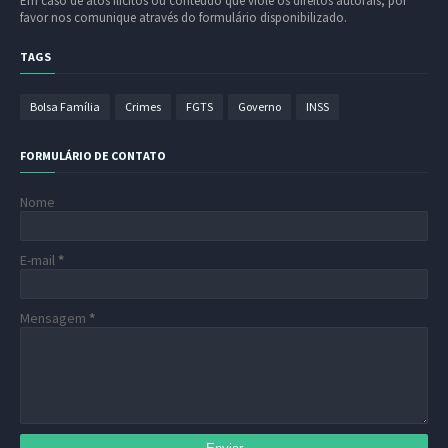
Em caso de atos ilícitos ou conteúdo que viole os direitos autorais, por
favor nos comunique através do formulário disponibilizado.
TAGS
Bolsa Família
Crimes
FGTS
Governo
INSS
FORMULÁRIO DE CONTATO
Nome
E-mail
*
Mensagem
*