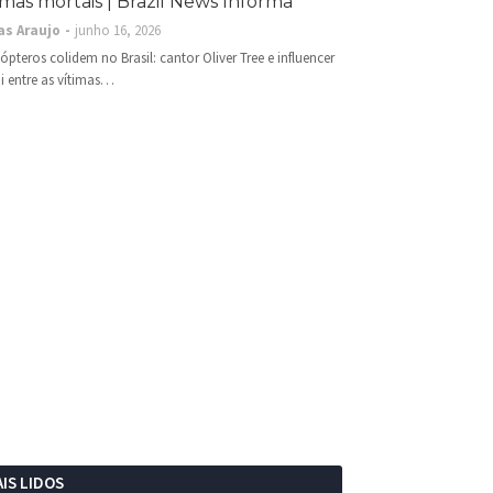
imas mortais | Brazil News Informa
as Araujo
junho 16, 2026
cópteros colidem no Brasil: cantor Oliver Tree e influencer
i entre as vítimas…
IS LIDOS