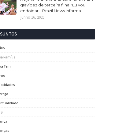
gravidez de terceira filha: 'Eu vou
endoidar' | Brazil News Informa
junho 16, 2026
SSUNTOS
ílio
sa Família
xa Tem
mes
iosidades
prego
iritualidade
TS
ança
anças