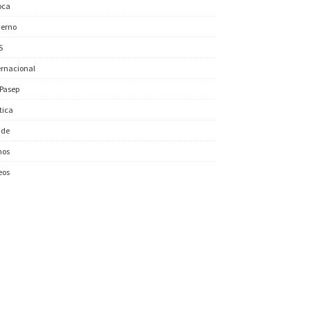
oca
erno
S
ernacional
/Pasep
ítica
úde
nos
eos