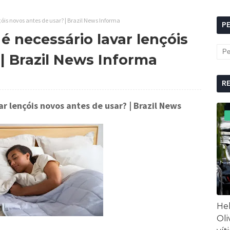
is novos antes de usar? | Brazil News Informa
P
 necessário lavar lençóis
| Brazil News Informa
R
ar lençóis novos antes de usar?
| Brazil News
Hel
Oli