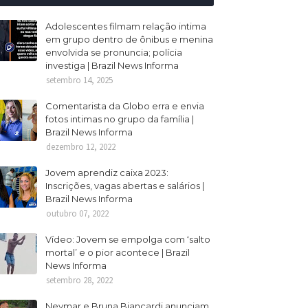
Adolescentes filmam relação intima
em grupo dentro de ônibus e menina
envolvida se pronuncia; polícia
investiga | Brazil News Informa
setembro 14, 2025
Comentarista da Globo erra e envia
fotos intimas no grupo da família |
Brazil News Informa
dezembro 12, 2022
Jovem aprendiz caixa 2023:
Inscrições, vagas abertas e salários |
Brazil News Informa
outubro 07, 2022
Vídeo: Jovem se empolga com ‘salto
mortal’ e o pior acontece | Brazil
News Informa
setembro 28, 2022
Neymar e Bruna Biancardi anunciam