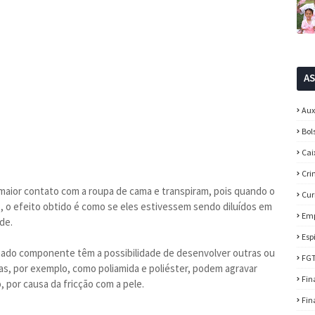
A
Aux
Bol
Cai
Cri
maior contato com a roupa de cama e transpiram, pois quando o
Cur
 o efeito obtido é como se eles estivessem sendo diluídos em
Em
de.
Esp
nado componente têm a possibilidade de desenvolver outras ou
FG
ticas, por exemplo, como poliamida e poliéster, podem agravar
Fin
por causa da fricção com a pele.
Fin