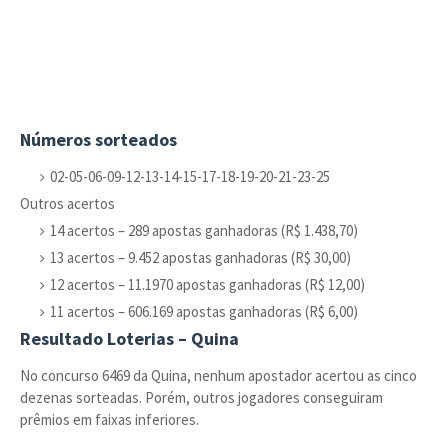
Números sorteados
02-05-06-09-12-13-14-15-17-18-19-20-21-23-25
Outros acertos
14 acertos – 289 apostas ganhadoras (R$ 1.438,70)
13 acertos – 9.452 apostas ganhadoras (R$ 30,00)
12 acertos – 11.1970 apostas ganhadoras (R$ 12,00)
11 acertos – 606.169 apostas ganhadoras (R$ 6,00)
Resultado Loterias – Quina
No concurso 6469 da Quina, nenhum apostador acertou as cinco
dezenas sorteadas. Porém, outros jogadores conseguiram
prêmios em faixas inferiores.