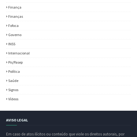
Finança
Finanças
Fofoca
Governo
INSS
Internacional
Pis/Pasep
Política
Saúde
Signos
Vídeos
AVISO LEGAL
Em caso de atos ilícitos ou conteúdo que viole os direitos autorais, por