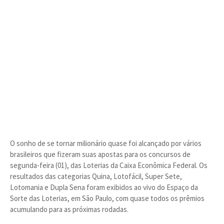
O sonho de se tornar milionário quase foi alcançado por vários
brasileiros que fizeram suas apostas para os concursos de
segunda-feira (01), das Loterias da Caixa Econômica Federal. Os
resultados das categorias Quina, Lotofácil, Super Sete,
Lotomania e Dupla Sena foram exibidos ao vivo do Espaço da
Sorte das Loterias, em São Paulo, com quase todos os prêmios
acumulando para as próximas rodadas.