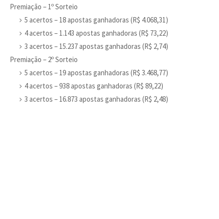
Premiação – 1º Sorteio
5 acertos – 18 apostas ganhadoras (R$ 4.068,31)
4 acertos – 1.143 apostas ganhadoras (R$ 73,22)
3 acertos – 15.237 apostas ganhadoras (R$ 2,74)
Premiação – 2º Sorteio
5 acertos – 19 apostas ganhadoras (R$ 3.468,77)
4 acertos – 938 apostas ganhadoras (R$ 89,22)
3 acertos – 16.873 apostas ganhadoras (R$ 2,48)