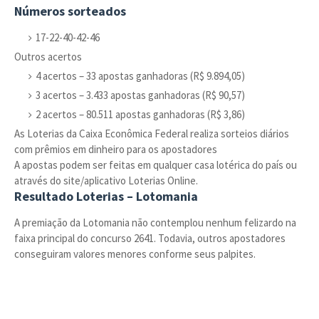
Números sorteados
17-22-40-42-46
Outros acertos
4 acertos – 33 apostas ganhadoras (R$ 9.894,05)
3 acertos – 3.433 apostas ganhadoras (R$ 90,57)
2 acertos – 80.511 apostas ganhadoras (R$ 3,86)
As Loterias da Caixa Econômica Federal realiza sorteios diários
com prêmios em dinheiro para os apostadores
A apostas podem ser feitas em qualquer casa lotérica do país ou
através do site/aplicativo Loterias Online.
Resultado Loterias – Lotomania
A premiação da Lotomania não contemplou nenhum felizardo na
faixa principal do concurso 2641. Todavia, outros apostadores
conseguiram valores menores conforme seus palpites.