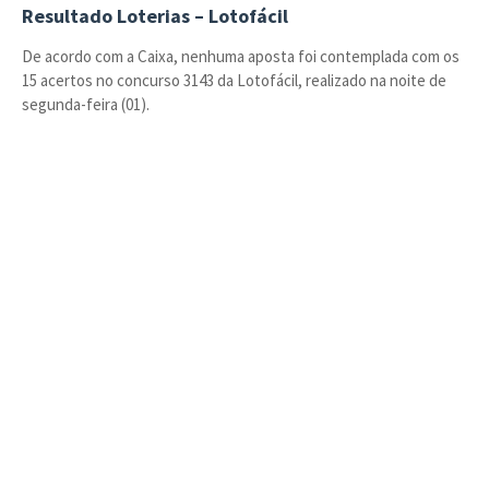
Resultado Loterias – Lotofácil
De acordo com a Caixa, nenhuma aposta foi contemplada com os
15 acertos no concurso 3143 da Lotofácil, realizado na noite de
segunda-feira (01).