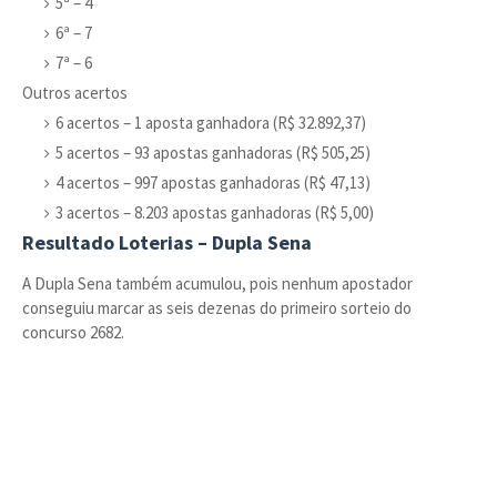
5ª – 4
6ª – 7
7ª – 6
Outros acertos
6 acertos – 1 aposta ganhadora (R$ 32.892,37)
5 acertos – 93 apostas ganhadoras (R$ 505,25)
4 acertos – 997 apostas ganhadoras (R$ 47,13)
3 acertos – 8.203 apostas ganhadoras (R$ 5,00)
Resultado Loterias – Dupla Sena
A Dupla Sena também acumulou, pois nenhum apostador
conseguiu marcar as seis dezenas do primeiro sorteio do
concurso 2682.