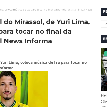
ma, coloca música de Iza para tocar no final da partida; assista | Brazil News
P
 do Mirassol, de Yuri Lima,
para tocar no final da
R
zil News Informa
 Yuri Lima, coloca música de Iza para tocar no
Informa
Hel
Oli