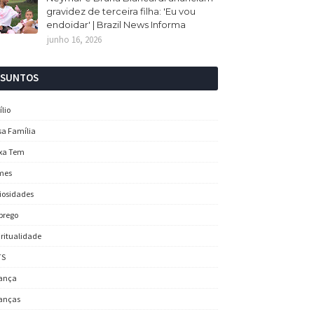
gravidez de terceira filha: 'Eu vou
endoidar' | Brazil News Informa
junho 16, 2026
SSUNTOS
ílio
sa Família
xa Tem
mes
iosidades
prego
iritualidade
TS
ança
anças