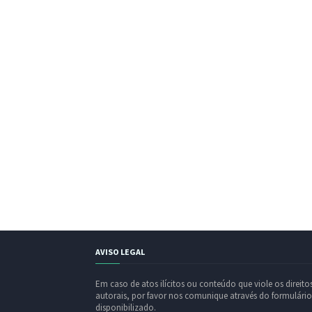
AVISO LEGAL
Em caso de atos ilícitos ou conteúdo que viole os direito
autorais, por favor nos comunique através do formulário
disponibilizado.