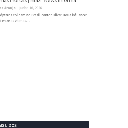
imas mortais | Brazil News Informa
as Araujo
junho 16, 2026
cópteros colidem no Brasil: cantor Oliver Tree e influencer
i entre as vítimas…
IS LIDOS