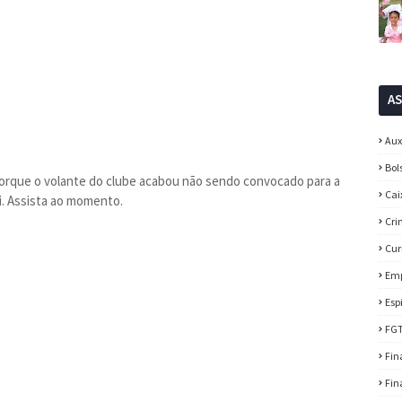
A
Aux
Bol
porque o volante do clube acabou não sendo convocado para a
Cai
ri. Assista ao momento.
Cri
Cur
Em
Esp
FG
Fin
Fin