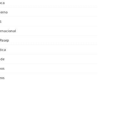
oca
erno
S
ernacional
/Pasep
ítica
úde
nos
eos