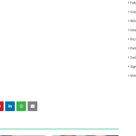
Fof
Gov
INS
Int
Pis
Pol
Sa
Sig
Víd