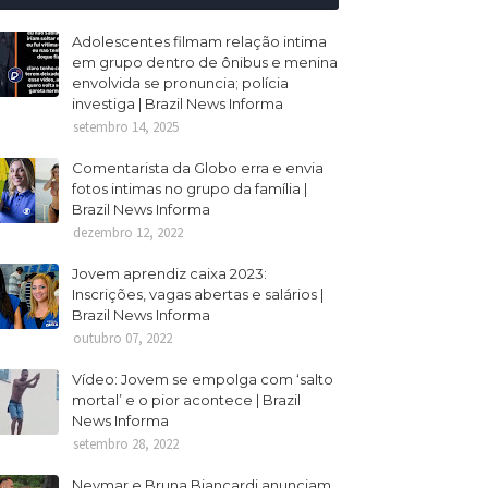
Adolescentes filmam relação intima
em grupo dentro de ônibus e menina
envolvida se pronuncia; polícia
investiga | Brazil News Informa
setembro 14, 2025
Comentarista da Globo erra e envia
fotos intimas no grupo da família |
Brazil News Informa
dezembro 12, 2022
Jovem aprendiz caixa 2023:
Inscrições, vagas abertas e salários |
Brazil News Informa
outubro 07, 2022
Vídeo: Jovem se empolga com ‘salto
mortal’ e o pior acontece | Brazil
News Informa
setembro 28, 2022
Neymar e Bruna Biancardi anunciam