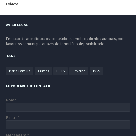
Vídeos
AVISO LEGAL
Em caso de atos ilícitos ou conteúdo que viole os direitos autorais, por
favor nos comunique através do formulário disponibilizado.
TAGS
Bolsa Família
Crimes
FGTS
Governo
INSS
FORMULÁRIO DE CONTATO
Nome
E-mail
*
Mensagem
*