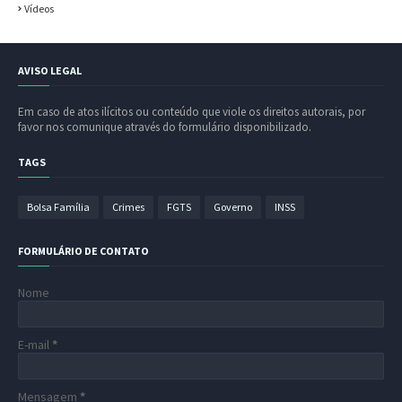
Vídeos
AVISO LEGAL
Em caso de atos ilícitos ou conteúdo que viole os direitos autorais, por
favor nos comunique através do formulário disponibilizado.
TAGS
Bolsa Família
Crimes
FGTS
Governo
INSS
FORMULÁRIO DE CONTATO
Nome
E-mail
*
Mensagem
*