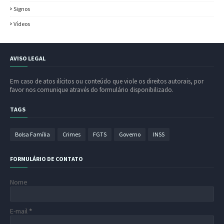
Signos
Vídeos
AVISO LEGAL
Em caso de atos ilícitos ou conteúdo que viole os direitos autorais, por
favor nos comunique através do formulário disponibilizado.
TAGS
Bolsa Família
Crimes
FGTS
Governo
INSS
FORMULÁRIO DE CONTATO
Nome
E-mail
*