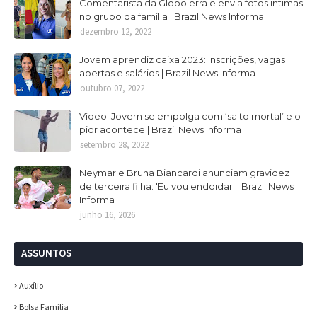
Comentarista da Globo erra e envia fotos intimas
no grupo da família | Brazil News Informa
dezembro 12, 2022
Jovem aprendiz caixa 2023: Inscrições, vagas
abertas e salários | Brazil News Informa
outubro 07, 2022
Vídeo: Jovem se empolga com ‘salto mortal’ e o
pior acontece | Brazil News Informa
setembro 28, 2022
Neymar e Bruna Biancardi anunciam gravidez
de terceira filha: 'Eu vou endoidar' | Brazil News
Informa
junho 16, 2026
ASSUNTOS
Auxílio
Bolsa Família